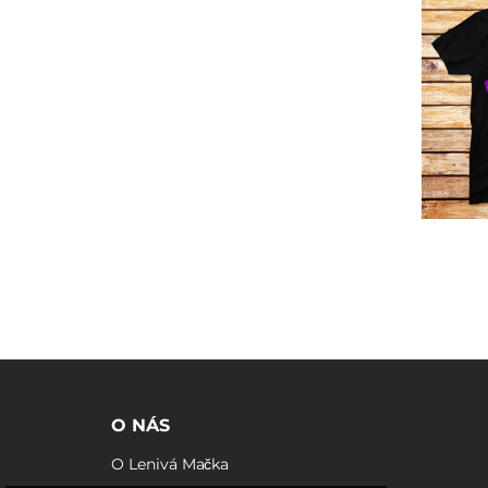
O NÁS
O Lenivá Mačka