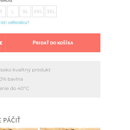
eľkosť
M
L
XL
XXL
3XL
 istí veľkosťou?
€
Pridať do košíka
€
soko kvalitný produkt
0% bavlna
anie do 40°C
 páčiť