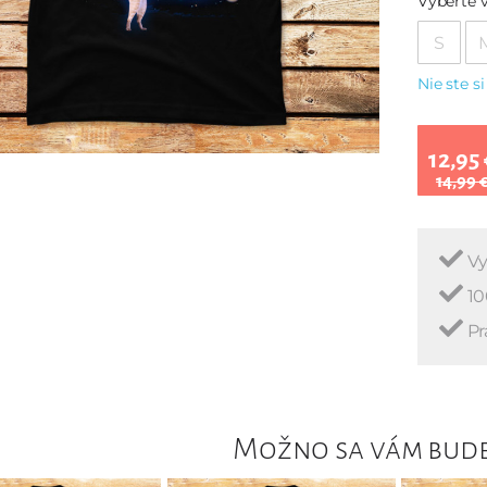
Vyberte v
S
Nie ste si
12,95 
14,99 
Vy
10
Pr
Možno sa vám bude