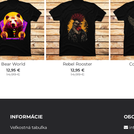
Bear World
Rebel Rooster
C
12,95 €
12,95 €
14,99 €
14,99 €
INFORMÁCIE
ОБ
Veľkostná tabuľka
in