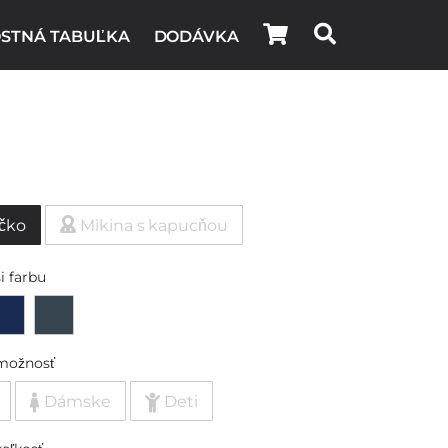
STNÁ TABUĽKA
DODÁVKA
ičko
Mikina s kapucňou
i farbu
možnosť
Dámske
Deti