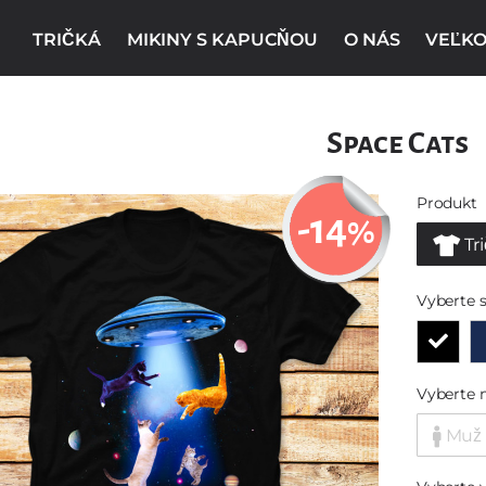
TRIČKÁ
MIKINY S KAPUCŇOU
O NÁS
VEĽKO
Space Cats
Produkt
-14
%
Tr
Vyberte s
Vyberte 
Muž