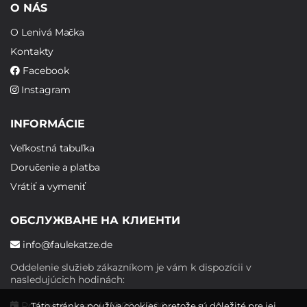
O NÁS
O Lenivá Mačka
Kontakty
Facebook
Instagram
INFORMÁCIE
Veľkostná tabuľka
Doručenie a platba
Vrátiť a vymeniť
ОБСЛУЖВАНЕ НА КЛИЕНТИ
info@faulekatze.de
Oddelenie služieb zákazníkom je vám k dispozícii v
nasledujúcich hodinách:
Pondelok - piatok: 10:00 - 19:00
Táto stránka používa cookies, pretože sú dôležité pre jej