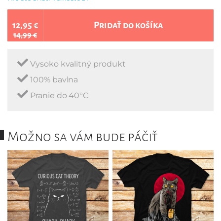
12,95 €
Pridať do košíka
14,99 €
Vysoko kvalitný produkt
100% bavlna
Pranie do 40°C
Možno sa vám bude páčiť