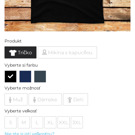
Produkt
Tričko
Mikina s kapucňou
Vyberte si farbu
Vyberte možnosť
Muž
Dámske
Deti
Vyberte veľkosť
S
M
L
XL
XXL
3XL
Nie ste si istí veľkosťou?