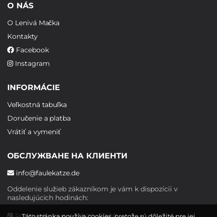
O NÁS
O Lenivá Mačka
Kontakty
Facebook
Instagram
INFORMÁCIE
Veľkostná tabuľka
Doručenie a platba
Vrátiť a vymeniť
ОБСЛУЖВАНЕ НА КЛИЕНТИ
info@faulekatze.de
Oddelenie služieb zákazníkom je vám k dispozícii v
nasledujúcich hodinách:
Pondelok - piatok: 10:00 - 19:00
Táto stránka používa cookies, pretože sú dôležité pre jej