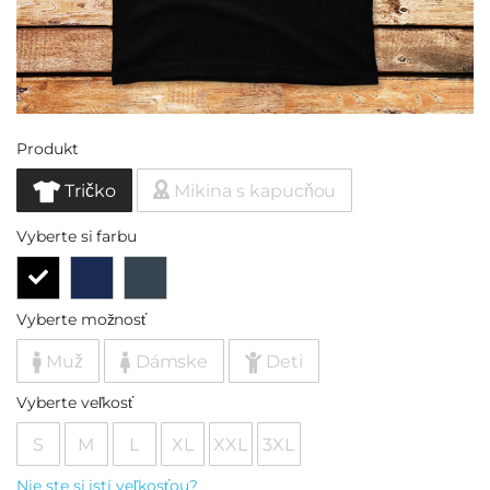
Produkt
Tričko
Mikina s kapucňou
Vyberte si farbu
Vyberte možnosť
Muž
Dámske
Deti
Vyberte veľkosť
S
M
L
XL
XXL
3XL
Nie ste si istí veľkosťou?