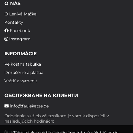
O NÁS
O Lenivá Mačka
Kontakty
Facebook
Instagram
INFORMÁCIE
Veľkostná tabuľka
Doručenie a platba
Vrátiť a vymeniť
ОБСЛУЖВАНЕ НА КЛИЕНТИ
info@faulekatze.de
Oddelenie služieb zákazníkom je vám k dispozícii v
nasledujúcich hodinách:
Pondelok - piatok: 10:00 - 19:00
Táto stránka používa cookies, pretože sú dôležité pre jej