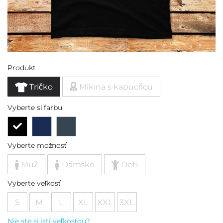
Produkt
Tričko
Mikina s kapucňou
Vyberte si farbu
Vyberte možnosť
Muž
Dámske
Deti
Vyberte veľkosť
S
M
L
XL
XXL
3XL
Nie ste si istí veľkosťou?