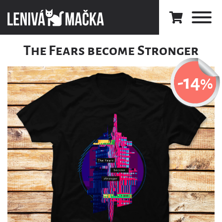
The Fears become Stronger
-14
%