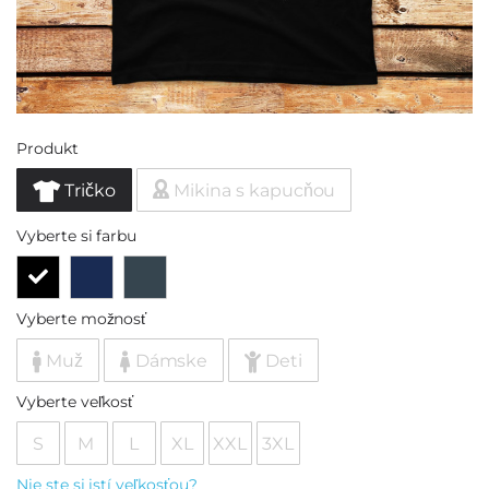
Produkt
Tričko
Mikina s kapucňou
Vyberte si farbu
Vyberte možnosť
Muž
Dámske
Deti
Vyberte veľkosť
S
M
L
XL
XXL
3XL
Nie ste si istí veľkosťou?