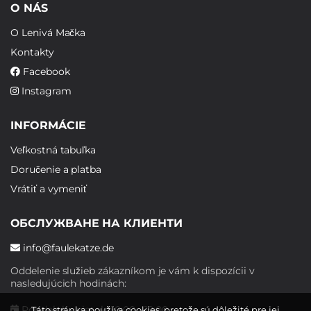
O NÁS
O Lenivá Mačka
Kontakty
Facebook
Instagram
INFORMÁCIE
Veľkostná tabuľka
Doručenie a platba
Vrátiť a vymeniť
ОБСЛУЖВАНЕ НА КЛИЕНТИ
info@faulekatze.de
Oddelenie služieb zákazníkom je vám k dispozícii v
nasledujúcich hodinách:
Pondelok - piatok: 10:00 - 19:00
Táto stránka používa cookies, pretože sú dôležité pre jej