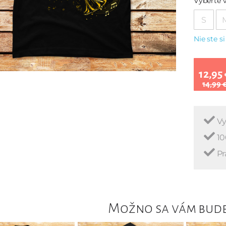
Vyberte v
S
Nie ste si
12,95 
14,99 
Vy
10
Pr
Možno sa vám bude