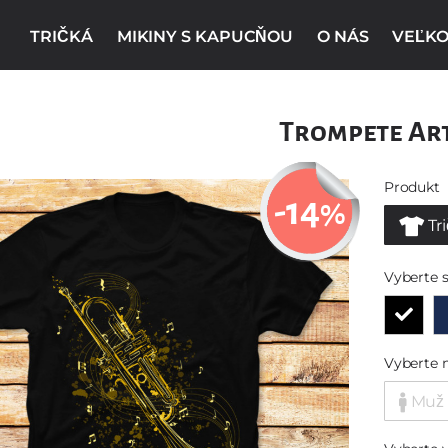
TRIČKÁ
MIKINY S KAPUCŇOU
O NÁS
VEĽKO
Trompete Ar
Produkt
-14
%
Tr
Vyberte s
Vyberte 
Muž