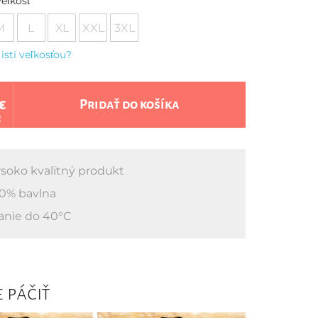
eľkosť
M
L
XL
XXL
3XL
 istí veľkosťou?
€
Pridať do košíka
€
soko kvalitný produkt
0% bavlna
anie do 40°C
 páčiť