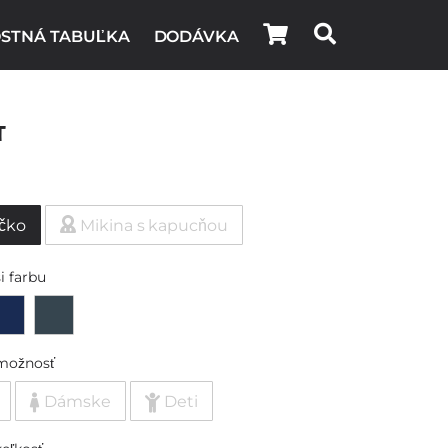
STNÁ TABUĽKA
DODÁVKA
t
ičko
Mikina s kapucňou
i farbu
možnosť
Dámske
Deti