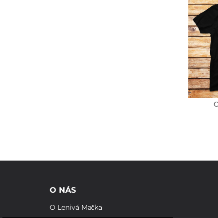
C
O NÁS
O Lenivá Mačka