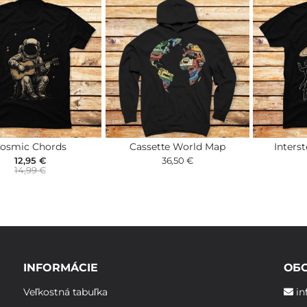
osmic Chords
Cassette World Map
Interst
12,95 €
36,50 €
14,99 €
INFORMÁCIE
ОБ
Veľkostná tabuľka
in