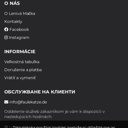
O NÁS
O Lenivá Mačka
Kontakty
Facebook
Instagram
INFORMÁCIE
Veľkostná tabuľka
Doručenie a platba
Vrátiť a vymeniť
ОБСЛУЖВАНЕ НА КЛИЕНТИ
info@faulekatze.de
Oddelenie služieb zákazníkom je vám k dispozícii v
nasledujúcich hodinách:
Pondelok - piatok: 10:00 - 19:00
Táto stránka používa cookies, pretože sú dôležité pre jej