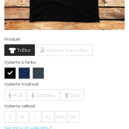
Produkt
Tričko
Mikina s kapucňou
Vyberte si farbu
Vyberte možnosť
Muž
Dámske
Deti
Vyberte veľkosť
S
M
L
XL
XXL
3XL
Nie ste si istí veľkosťou?