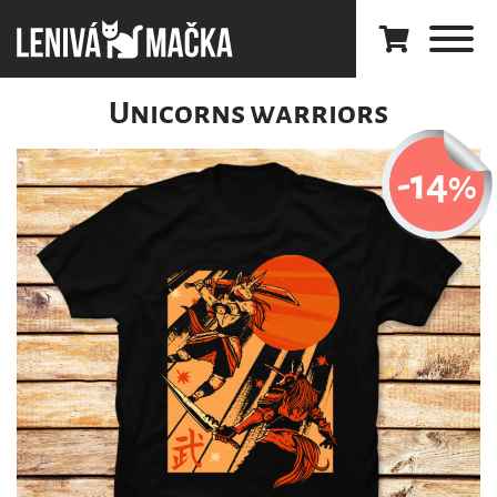
Unicorns warriors
-14
%