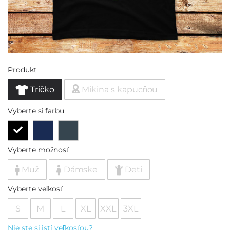
Produkt
Tričko
Mikina s kapucňou
Vyberte si farbu
Vyberte možnosť
Muž
Dámske
Deti
Vyberte veľkosť
S
M
L
XL
XXL
3XL
Nie ste si istí veľkosťou?