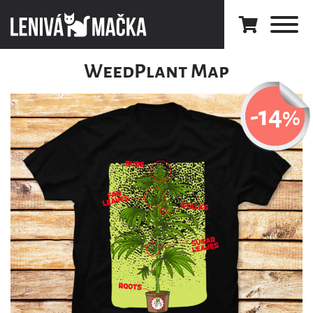
WeedPlant Map
-14
%