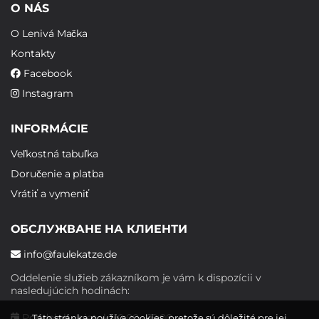
O NÁS
O Lenivá Mačka
Kontakty
Facebook
Instagram
INFORMÁCIE
Veľkostná tabuľka
Doručenie a platba
Vrátiť a vymeniť
ОБСЛУЖВАНЕ НА КЛИЕНТИ
info@faulekatze.de
Oddelenie služieb zákazníkom je vám k dispozícii v
nasledujúcich hodinách:
Pondelok - piatok: 10:00 - 19:00
Táto stránka používa cookies, pretože sú dôležité pre jej