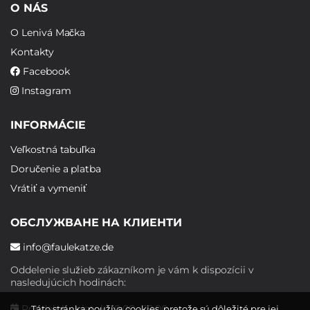
O NÁS
O Lenivá Mačka
Kontakty
Facebook
Instagram
INFORMÁCIE
Veľkostná tabuľka
Doručenie a platba
Vrátiť a vymeniť
ОБСЛУЖВАНЕ НА КЛИЕНТИ
info@faulekatze.de
Oddelenie služieb zákazníkom je vám k dispozícii v
nasledujúcich hodinách:
Pondelok - piatok: 10:00 - 19:00
Táto stránka používa cookies, pretože sú dôležité pre jej