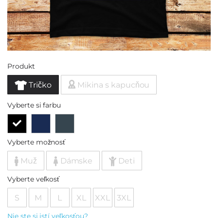
Produkt
Tričko
Mikina s kapucňou
Vyberte si farbu
Vyberte možnosť
Muž
Dámske
Deti
Vyberte veľkosť
S
M
L
XL
XXL
3XL
Nie ste si istí veľkosťou?