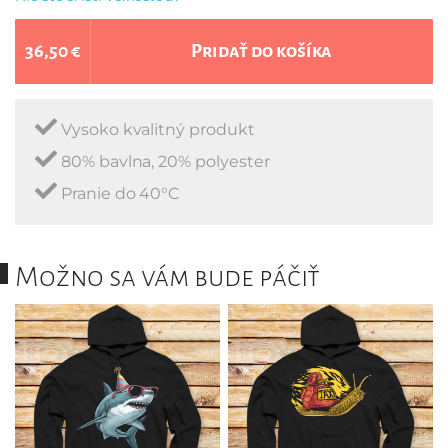
36,50 €
Pridať do košíka
Vysoko kvalitný produkt
80% bavlna, 20% polyester
Pranie do 40°C
Možno sa vám bude páčiť