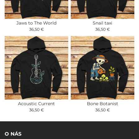
Jaws to The World
Snail taxi
36,50 €
36,50 €
Acoustic Current
Bone Botanist
36,50 €
36,50 €
O NÁS