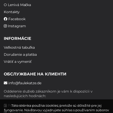
O Lenivá Mačka
Kontakty
Facebook
Instagram
INFORMÁCIE
Veľkostná tabuľka
Doručenie a platba
Vrátiť a vymeniť
ОБСЛУЖВАНЕ НА КЛИЕНТИ
info@faulekatze.de
Oddelenie služieb zákazníkom je vám k dispozícii v
nasledujúcich hodinách:
Pondelok - piatok: 10:00 - 19:00
Táto stránka používa cookies, pretože sú dôležité pre jej
fungovanie. Návštevou vyjadrujete súhlas s používaním súborov
Sobota a nedeľa: deň voľna