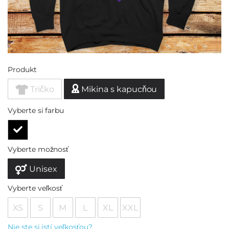
Produkt
Tričko
Mikina s kapucňou
Vyberte si farbu
Vyberte možnosť
Unisex
Vyberte veľkosť
XS
S
M
L
XL
XXL
Nie ste si istí veľkosťou?