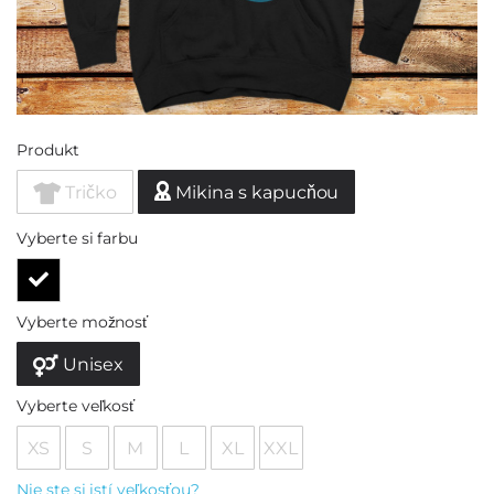
Produkt
Tričko
Mikina s kapucňou
Vyberte si farbu
Vyberte možnosť
Unisex
Vyberte veľkosť
XS
S
M
L
XL
XXL
Nie ste si istí veľkosťou?