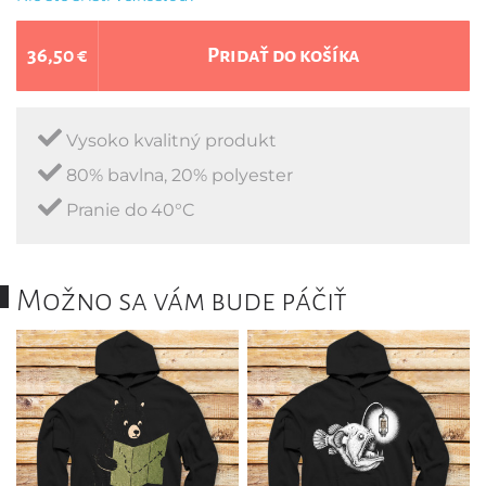
36,50 €
Pridať do košíka
Vysoko kvalitný produkt
80% bavlna, 20% polyester
Pranie do 40°C
Možno sa vám bude páčiť