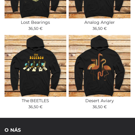
Lost Bearings
Analog Angler
36,50 €
36,50 €
The BEETLES
Desert Aviary
36,50 €
36,50 €
O NÁS