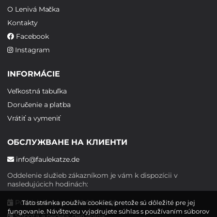
O Lenivá Mačka
Kontakty
Facebook
Instagram
INFORMÁCIE
Veľkostná tabuľka
Doručenie a platba
Vrátiť a vymeniť
ОБСЛУЖВАНЕ НА КЛИЕНТИ
info@faulekatze.de
Oddelenie služieb zákazníkom je vám k dispozícii v
nasledujúcich hodinách:
Pondelok - piatok: 10:00 - 19:00
Táto stránka používa cookies, pretože sú dôležité pre jej
fungovanie. Návštevou vyjadrujete súhlas s používaním súborov
Sobota a nedeľa: deň voľna