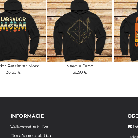
dor Retriever Mom
Needle Drop
36,50 €
36,50 €
INFORMÁCIE
ОБ
Veľkostná tabuľka
in
Doručenie a platba
Odde