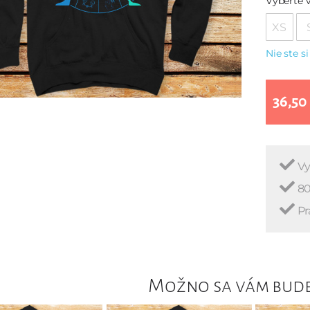
Vyberte v
XS
Nie ste si
36,50
Vy
80
Pr
Možno sa vám bude