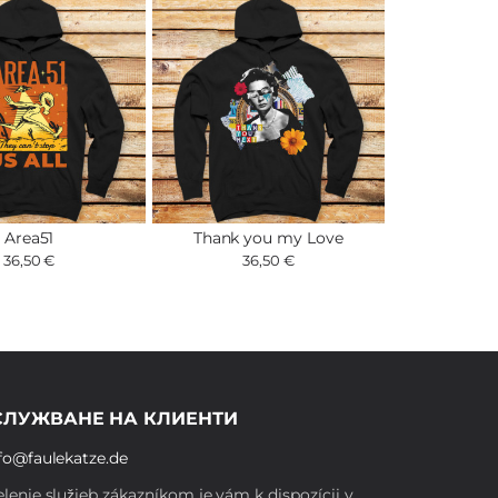
Area51
Thank you my Love
36,50 €
36,50 €
СЛУЖВАНЕ НА КЛИЕНТИ
fo@faulekatze.de
lenie služieb zákazníkom je vám k dispozícii v