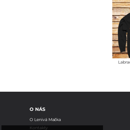
Labra
O NÁS
O Lenivá Mačka
Kontakty