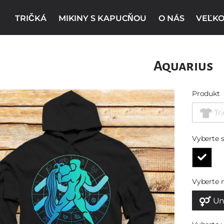
TRIČKÁ
MIKINY S KAPUCŇOU
O NÁS
VEĽKO
Aquarius
Produkt
Tr
Vyberte s
Vyberte 
Un