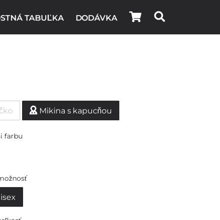
STNÁ TABUĽKA
DODÁVKA
ičko
Mikina s kapucňou
i farbu
možnosť
isex