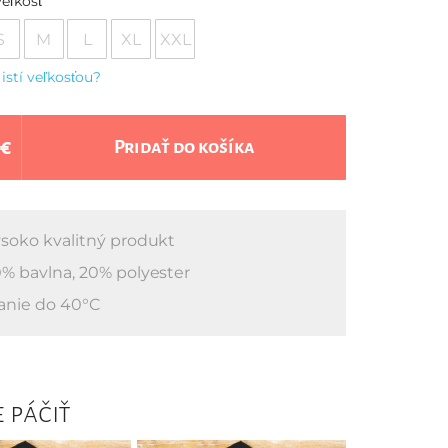
eľkosť
S
M
L
XL
XXL
 istí veľkosťou?
 €
Pridať do košíka
soko kvalitný produkt
% bavlna, 20% polyester
anie do 40°C
 páčiť