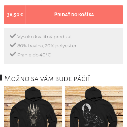
36,50 €
Pridať do košíka
Vysoko kvalitný produkt
80% bavlna, 20% polyester
Pranie do 40°C
Možno sa vám bude páčiť