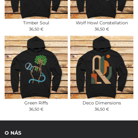
Timber Soul
Wolf Howl Constellation
36,50 €
36,50 €
Green Riffs
Deco Dimensions
36,50 €
36,50 €
O NÁS