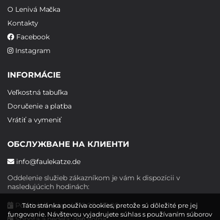
O Lenivá Mačka
Kontakty
Facebook
Instagram
INFORMÁCIE
Veľkostná tabuľka
Doručenie a platba
Vrátiť a vymeniť
ОБСЛУЖВАНЕ НА КЛИЕНТИ
info@faulekatze.de
Oddelenie služieb zákazníkom je vám k dispozícii v
nasledujúcich hodinách:
Pondelok - piatok: 10:00 - 19:00
Táto stránka používa cookies, pretože sú dôležité pre jej
fungovanie. Návštevou vyjadrujete súhlas s používaním súborov
Sobota a nedeľa: deň voľna