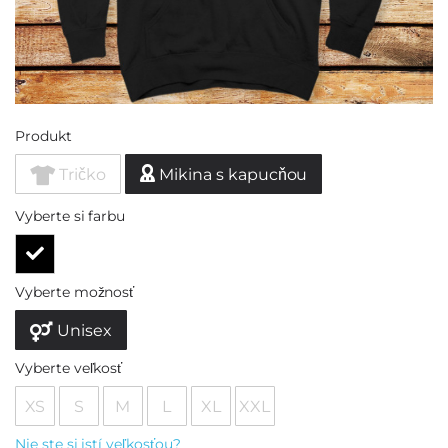
Produkt
Tričko
Mikina s kapucňou
Vyberte si farbu
Vyberte možnosť
Unisex
Vyberte veľkosť
XS
S
M
L
XL
XXL
Nie ste si istí veľkosťou?