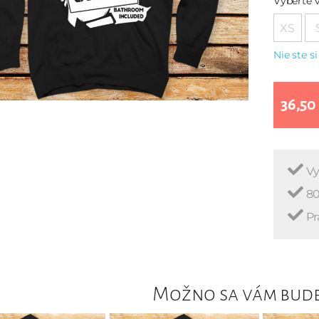
Vyberte v
XS
Nie ste si
36,50
Vy
80
Pr
Možno sa vám bude