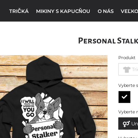
TRIČKÁ
MIKINY S KAPUCŇOU
O NÁS
VEĽKO
Personal Stal
Produkt
Tr
Vyberte s
Vyberte 
Un