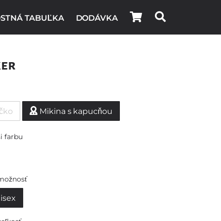
STNÁ TABUĽKA
DODÁVKA
ker
ičko
Mikina s kapucňou
i farbu
možnosť
isex