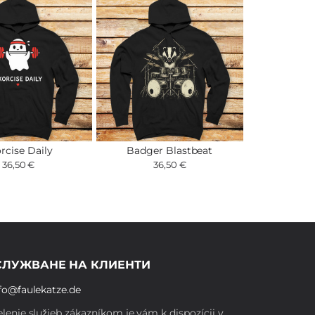
rcise Daily
Badger Blastbeat
36,50 €
36,50 €
СЛУЖВАНЕ НА КЛИЕНТИ
fo@faulekatze.de
lenie služieb zákazníkom je vám k dispozícii v