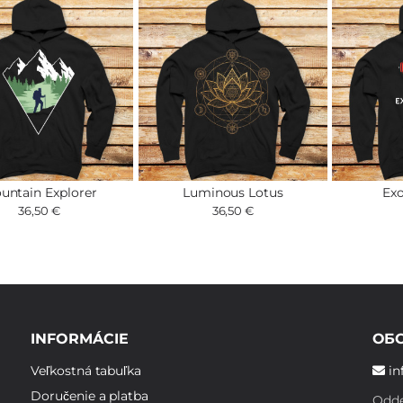
untain Explorer
Luminous Lotus
Exo
36,50 €
36,50 €
INFORMÁCIE
ОБ
Veľkostná tabuľka
in
Doručenie a platba
Odde