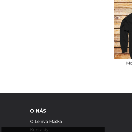
Mo
O NÁS
O Lenivá Mačka
Kontakty