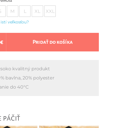
eľkosť
S
M
L
XL
XXL
 istí veľkosťou?
 €
Pridať do košíka
soko kvalitný produkt
% bavlna, 20% polyester
anie do 40°C
 páčiť