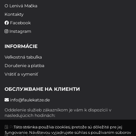
O Lenivá Mačka
Kontakty
Facebook
Instagram
INFORMÁCIE
Veľkostná tabuľka
Doručenie a platba
Vrátiť a vymeniť
ОБСЛУЖВАНЕ НА КЛИЕНТИ
info@faulekatze.de
Oddelenie služieb zákazníkom je vám k dispozícii v
nasledujúcich hodinách:
Pondelok - piatok: 10:00 - 19:00
Táto stránka používa cookies, pretože sú dôležité pre jej
fungovanie. Návštevou vyjadrujete súhlas s používaním súborov
Sobota a nedeľa: deň voľna