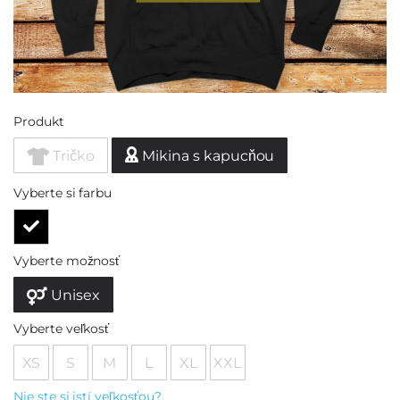
Produkt
Tričko
Mikina s kapucňou
Vyberte si farbu
Vyberte možnosť
Unisex
Vyberte veľkosť
XS
S
M
L
XL
XXL
Nie ste si istí veľkosťou?