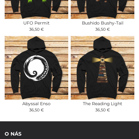
UFO Permit
Bushido Bushy-Tail
36,50 €
36,50 €
Abyssal Enso
The Reading Light
36,50 €
36,50 €
O NÁS