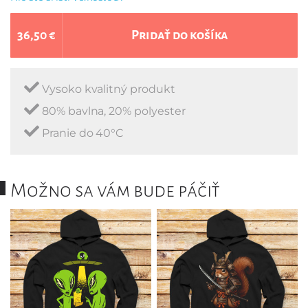
36,50 €
Pridať do košíka
Vysoko kvalitný produkt
80% bavlna, 20% polyester
Pranie do 40°C
Možno sa vám bude páčiť