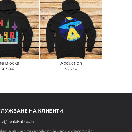
ife Blocks
Abduction
36,50 €
36,50 €
СЛУЖВАНЕ НА КЛИЕНТИ
fo@faulekatze.de
lenie služieb zákazníkom je vám k dispozícii v