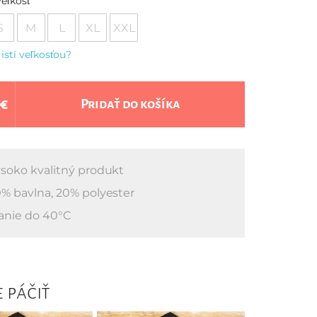
eľkosť
S
M
L
XL
XXL
 istí veľkosťou?
 €
Pridať do košíka
soko kvalitný produkt
% bavlna, 20% polyester
anie do 40°C
 páčiť