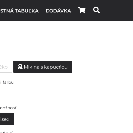
STNÁ TABUĽKA
DODÁVKA
ičko
Mikina s kapucňou
i farbu
možnosť
isex