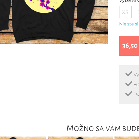
Vyberte v
XS
Nie ste si
36,50
Vy
80
Pr
Možno sa vám bude