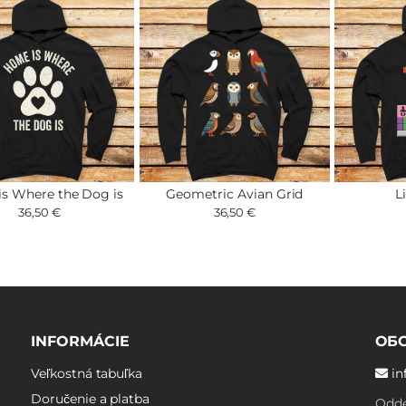
s Where the Dog is
Geometric Avian Grid
L
36,50 €
36,50 €
INFORMÁCIE
ОБ
Veľkostná tabuľka
in
Doručenie a platba
Odde