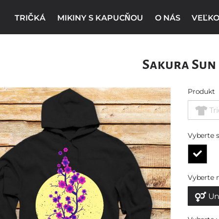
TRIČKÁ
MIKINY S KAPUCŇOU
O NÁS
VEĽKO
Sakura Sun
Produkt
Tr
Vyberte s
Vyberte 
Un