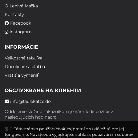
O Lenivá Mačka
Kontakty
Facebook
Instagram
INFORMÁCIE
Veľkostná tabuľka
Doručenie a platba
Vrátiť a vymeniť
ОБСЛУЖВАНЕ НА КЛИЕНТИ
info@faulekatze.de
Oddelenie služieb zákazníkom je vám k dispozícii v
nasledujúcich hodinách:
Pondelok - piatok: 10:00 - 19:00
Táto stránka používa cookies, pretože sú dôležité pre jej
fungovanie. Návštevou vyjadrujete súhlas s používaním súborov
Sobota a nedeľa: deň voľna