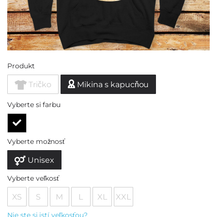
Produkt
Tričko
Mikina s kapucňou
Vyberte si farbu
Vyberte možnosť
Unisex
Vyberte veľkosť
XS
S
M
L
XL
XXL
Nie ste si istí veľkosťou?