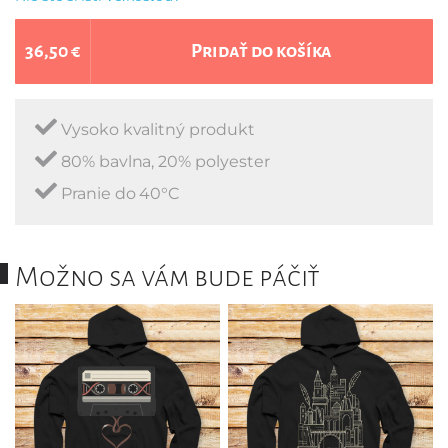
36,50 €
Pridať do košíka
Vysoko kvalitný produkt
80% bavlna, 20% polyester
Pranie do 40°C
Možno sa vám bude páčiť