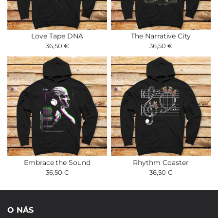
Love Tape DNA
The Narrative City
36,50 €
36,50 €
Embrace the Sound
Rhythm Coaster
36,50 €
36,50 €
O NÁS