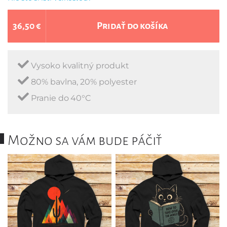
36,50 €
Pridať do košíka
Vysoko kvalitný produkt
80% bavlna, 20% polyester
Pranie do 40°C
Možno sa vám bude páčiť