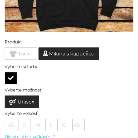
Produkt
Tričko
Mikina s kapucňou
Vyberte si farbu
Vyberte možnosť
Unisex
Vyberte veľkosť
XS
S
M
L
XL
XXL
Nie ste si istí veľkosťou?