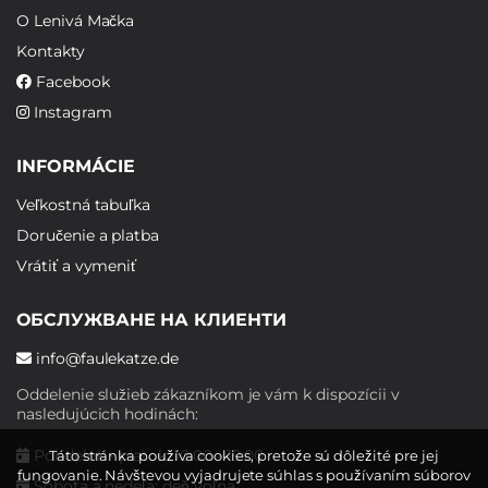
O Lenivá Mačka
Kontakty
Facebook
Instagram
INFORMÁCIE
Veľkostná tabuľka
Doručenie a platba
Vrátiť a vymeniť
ОБСЛУЖВАНЕ НА КЛИЕНТИ
info@faulekatze.de
Oddelenie služieb zákazníkom je vám k dispozícii v
nasledujúcich hodinách:
Pondelok - piatok: 10:00 - 19:00
Táto stránka používa cookies, pretože sú dôležité pre jej
fungovanie. Návštevou vyjadrujete súhlas s používaním súborov
Sobota a nedeľa: deň voľna