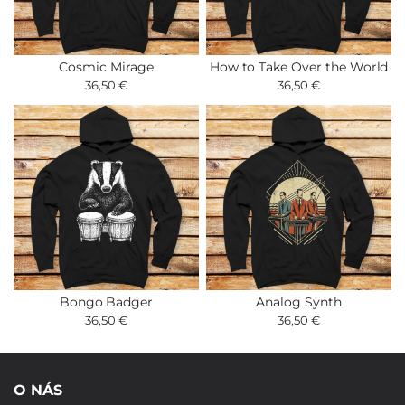
Cosmic Mirage
How to Take Over the World
36,50 €
36,50 €
Bongo Badger
Analog Synth
36,50 €
36,50 €
O NÁS