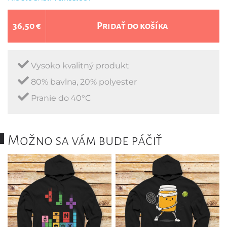
36,50 €
Pridať do košíka
Vysoko kvalitný produkt
80% bavlna, 20% polyester
Pranie do 40°C
Možno sa vám bude páčiť