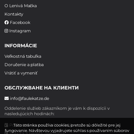
O Lenivá Mačka
Kontakty
Facebook
Instagram
INFORMÁCIE
Veľkostná tabuľka
Doručenie a platba
Vrátiť a vymeniť
ОБСЛУЖВАНЕ НА КЛИЕНТИ
info@faulekatze.de
Oddelenie služieb zákazníkom je vám k dispozícii v
nasledujúcich hodinách:
Pondelok - piatok: 10:00 - 19:00
Táto stránka používa cookies, pretože sú dôležité pre jej
fungovanie. Návštevou vyjadrujete súhlas s používaním súborov
Sobota a nedeľa: deň voľna