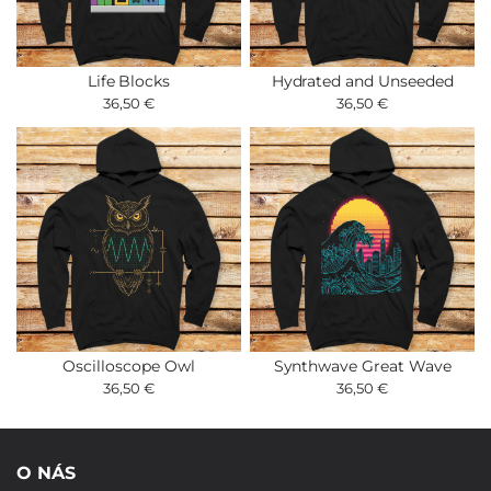
Life Blocks
Hydrated and Unseeded
36,50 €
36,50 €
Oscilloscope Owl
Synthwave Great Wave
36,50 €
36,50 €
O NÁS