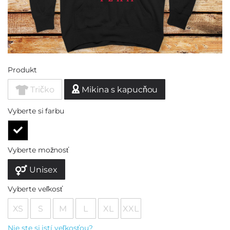
Produkt
Tričko
Mikina s kapucňou
Vyberte si farbu
Vyberte možnosť
Unisex
Vyberte veľkosť
XS
S
M
L
XL
XXL
Nie ste si istí veľkosťou?