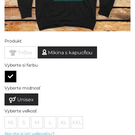
Produkt
Tričko
Mikina s kapucňou
Vyberte si farbu
Vyberte možnosť
Unisex
Vyberte veľkosť
XS
S
M
L
XL
XXL
Nie ste si istí veľkosťou?