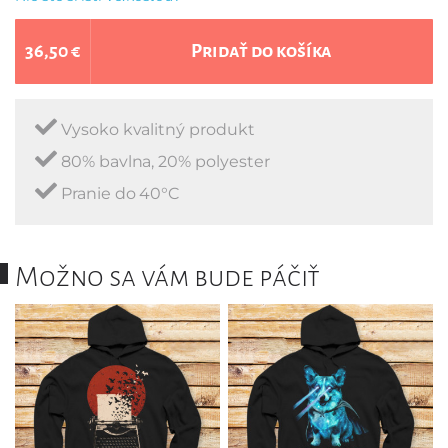
36,50 €
Pridať do košíka
Vysoko kvalitný produkt
80% bavlna, 20% polyester
Pranie do 40°C
Možno sa vám bude páčiť