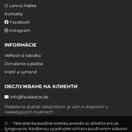
O Lenivá Mačka
Kontakty
Facebook
Instagram
INFORMÁCIE
Veľkostná tabuľka
Doručenie a platba
Vrátiť a vymeniť
ОБСЛУЖВАНЕ НА КЛИЕНТИ
info@faulekatze.de
Oddelenie služieb zákazníkom je vám k dispozícii v
nasledujúcich hodinách:
Pondelok - piatok: 10:00 - 19:00
Táto stránka používa cookies, pretože sú dôležité pre jej
fungovanie. Návštevou vyjadrujete súhlas s používaním súborov
Sobota a nedeľa: deň voľna