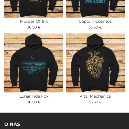
Murder Of Ink
Captain Cosmos
36,50 €
36,50 €
Lunar Tide Fox
Vital Mechanics
36,50 €
36,50 €
O NÁS