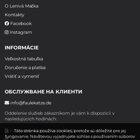
O Lenivá Mačka
Kontakty
Facebook
Instagram
INFORMÁCIE
Veľkostná tabuľka
Doručenie a platba
Vrátiť a vymeniť
ОБСЛУЖВАНЕ НА КЛИЕНТИ
info@faulekatze.de
Oddelenie služieb zákazníkom je vám k dispozícii v
nasledujúcich hodinách:
Pondelok - piatok: 10:00 - 19:00
Táto stránka používa cookies, pretože sú dôležité pre jej
fungovanie. Návštevou vyjadrujete súhlas s používaním súborov
Sobota a nedeľa: deň voľna