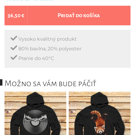
36,50 €
Pridať do košíka
Vysoko kvalitný produkt
80% bavlna, 20% polyester
Pranie do 40°C
Možno sa vám bude páčiť