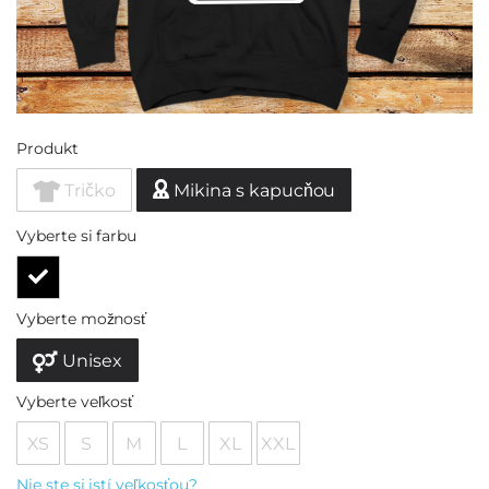
Produkt
Tričko
Mikina s kapucňou
Vyberte si farbu
Vyberte možnosť
Unisex
Vyberte veľkosť
XS
S
M
L
XL
XXL
Nie ste si istí veľkosťou?