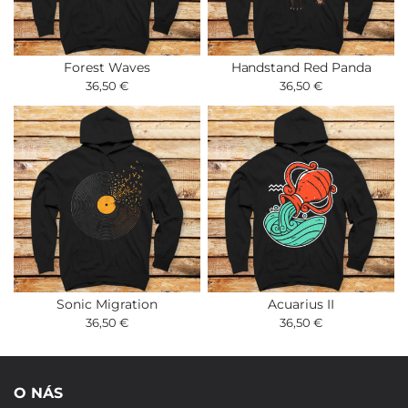
Forest Waves
Handstand Red Panda
36,50 €
36,50 €
Sonic Migration
Acuarius II
36,50 €
36,50 €
O NÁS