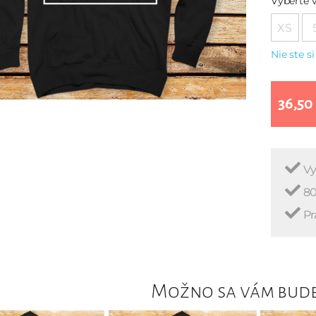
Vyberte v
XS
Nie ste si
36,50
Vy
80
Pr
Možno sa vám bude