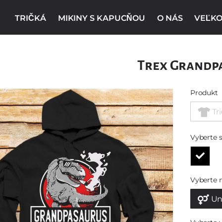
TRIČKÁ
MIKINY S KAPUCŇOU
O NÁS
VEĽKO
Trex Grandp
Produkt
Tr
Vyberte s
Vyberte 
Un