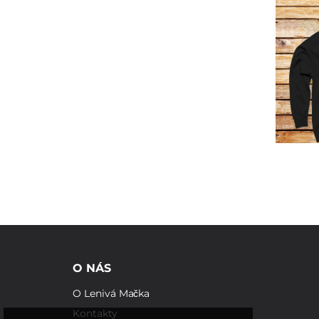
O NÁS
O Lenivá Mačka
Kontakty