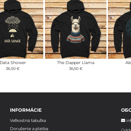
Data Shower
The Dapper Llama
Ab
36,50 €
36,50 €
INFORMÁCIE
ОБ
Veľkostná tabuľka
in
Doručenie a platba
Odde