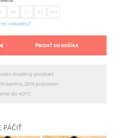
eľkosť
S
M
L
XL
XXL
 istí veľkosťou?
 €
Pridať do košíka
soko kvalitný produkt
% bavlna, 20% polyester
anie do 40°C
 páčiť