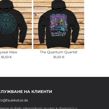
yssal Maw
The Quantum Quartet
36,50 €
36,50 €
СЛУЖВАНЕ НА КЛИЕНТИ
fo@faulekatze.de
lenie služieb zákazníkom je vám k dispozícii v