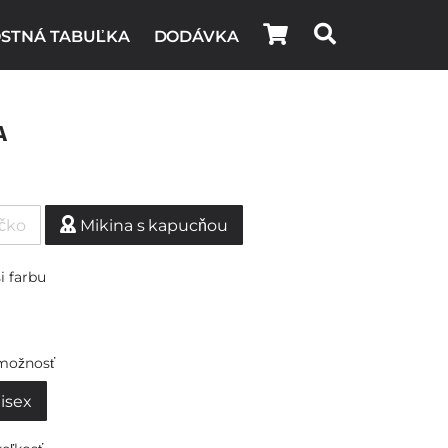
STNÁ TABUĽKA
DODÁVKA
a
ičko
Mikina s kapucňou
i farbu
možnosť
isex