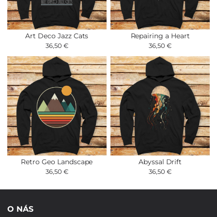
Art Deco Jazz Cats
Repairing a Heart
36,50 €
36,50 €
Retro Geo Landscape
Abyssal Drift
36,50 €
36,50 €
O NÁS