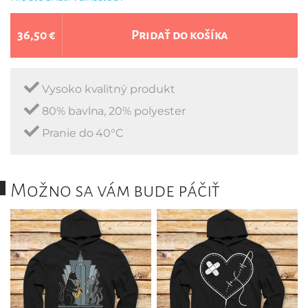
36,50 €
Pridať do košíka
Vysoko kvalitný produkt
80% bavlna, 20% polyester
Pranie do 40°C
Možno sa vám bude páčiť