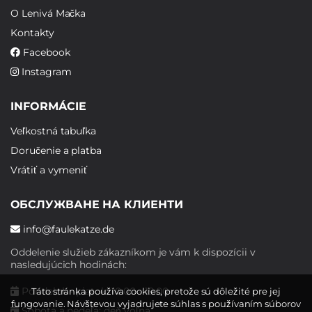
O Lenivá Mačka
Kontakty
Facebook
Instagram
INFORMÁCIE
Veľkostná tabuľka
Doručenie a platba
Vrátiť a vymeniť
ОБСЛУЖВАНЕ НА КЛИЕНТИ
info@faulekatze.de
Oddelenie služieb zákazníkom je vám k dispozícii v
nasledujúcich hodinách:
Pondelok - piatok: 10:00 - 19:00
Táto stránka používa cookies, pretože sú dôležité pre jej
fungovanie. Návštevou vyjadrujete súhlas s používaním súborov
Sobota a nedeľa: deň voľna