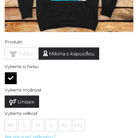
Produkt
Tričko
Mikina s kapucňou
Vyberte si farbu
Vyberte možnosť
Unisex
Vyberte veľkosť
XS
S
M
L
XL
XXL
Nie ste si istí veľkosťou?