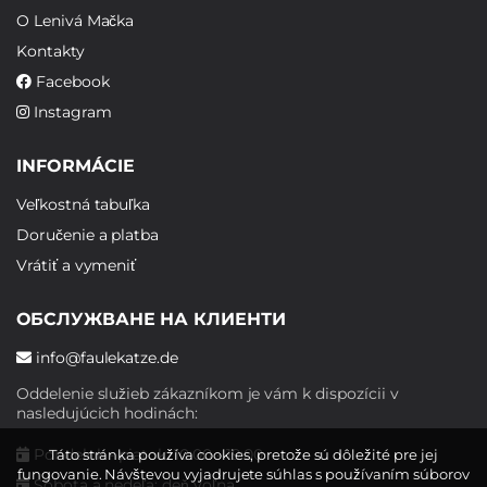
O Lenivá Mačka
Kontakty
Facebook
Instagram
INFORMÁCIE
Veľkostná tabuľka
Doručenie a platba
Vrátiť a vymeniť
ОБСЛУЖВАНЕ НА КЛИЕНТИ
info@faulekatze.de
Oddelenie služieb zákazníkom je vám k dispozícii v
nasledujúcich hodinách:
Pondelok - piatok: 10:00 - 19:00
Táto stránka používa cookies, pretože sú dôležité pre jej
fungovanie. Návštevou vyjadrujete súhlas s používaním súborov
Sobota a nedeľa: deň voľna