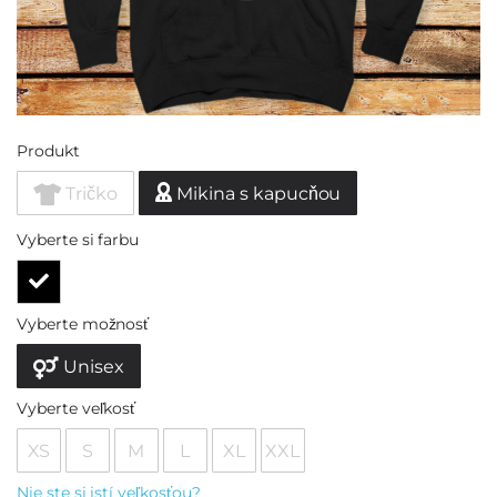
Produkt
Tričko
Mikina s kapucňou
Vyberte si farbu
Vyberte možnosť
Unisex
Vyberte veľkosť
XS
S
M
L
XL
XXL
Nie ste si istí veľkosťou?