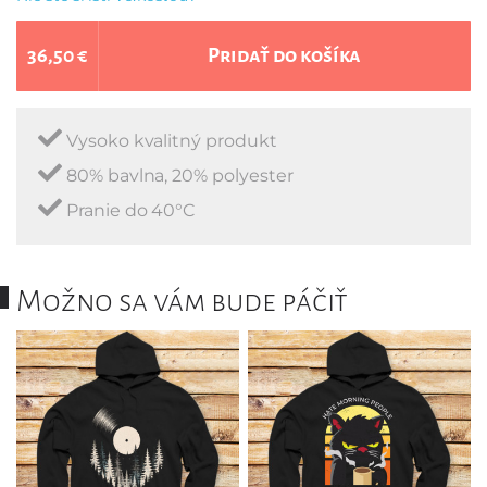
36,50 €
Pridať do košíka
Vysoko kvalitný produkt
80% bavlna, 20% polyester
Pranie do 40°C
Možno sa vám bude páčiť