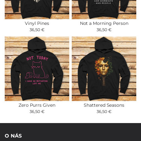
Vinyl Pines
Not a Morning Person
36,50 €
36,50 €
Zero Purrs Given
Shattered Seasons
36,50 €
36,50 €
O NÁS