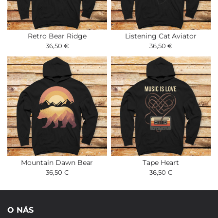
Retro Bear Ridge
Listening Cat Aviator
36,50 €
36,50 €
Mountain Dawn Bear
Tape Heart
36,50 €
36,50 €
O NÁS