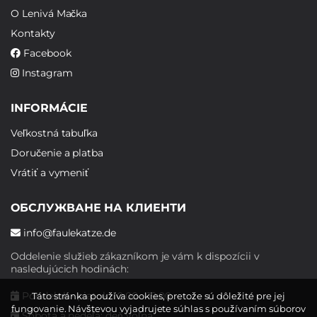
O Lenivá Mačka
Kontakty
Facebook
Instagram
INFORMÁCIE
Veľkostná tabuľka
Doručenie a platba
Vrátiť a vymeniť
ОБСЛУЖВАНЕ НА КЛИЕНТИ
info@faulekatze.de
Oddelenie služieb zákazníkom je vám k dispozícii v
nasledujúcich hodinách:
Pondelok - piatok: 10:00 - 19:00
Táto stránka používa cookies, pretože sú dôležité pre jej
fungovanie. Návštevou vyjadrujete súhlas s používaním súborov
Sobota a nedeľa: deň voľna