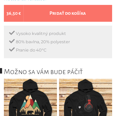
36,50 €
Pridať do košíka
Vysoko kvalitný produkt
80% bavlna, 20% polyester
Pranie do 40°C
Možno sa vám bude páčiť