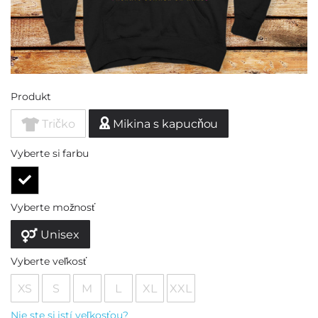
Produkt
Tričko
Mikina s kapucňou
Vyberte si farbu
Vyberte možnosť
Unisex
Vyberte veľkosť
XS
S
M
L
XL
XXL
Nie ste si istí veľkosťou?