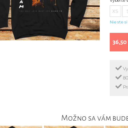
Vyberte v
XS
Nie ste si
36,50
Vy
80
Pr
Možno sa vám bude