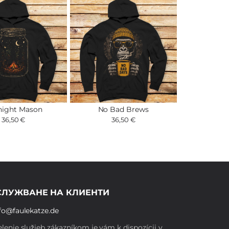
night Mason
No Bad Brews
36,50 €
36,50 €
СЛУЖВАНЕ НА КЛИЕНТИ
fo@faulekatze.de
lenie služieb zákazníkom je vám k dispozícii v