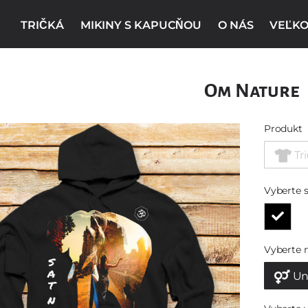
TRIČKÁ
MIKINY S KAPUCŇOU
O NÁS
VEĽKO
Om Nature
Produkt
Tr
Vyberte s
Vyberte 
Un