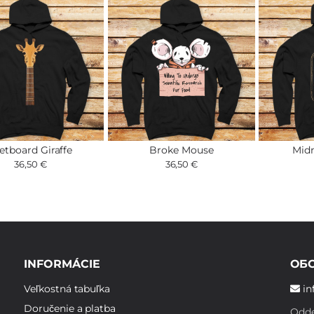
etboard Giraffe
Broke Mouse
Mid
36,50 €
36,50 €
INFORMÁCIE
ОБ
Veľkostná tabuľka
in
Doručenie a platba
Odde