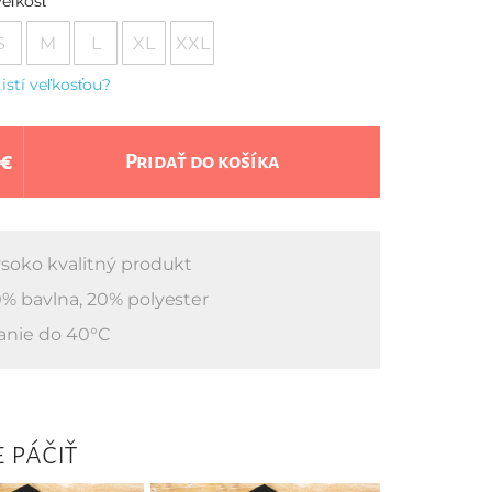
eľkosť
S
M
L
XL
XXL
 istí veľkosťou?
 €
Pridať do košíka
soko kvalitný produkt
% bavlna, 20% polyester
anie do 40°C
 páčiť