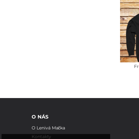
Fr
O NÁS
O Lenivá Mačka
Kontakty