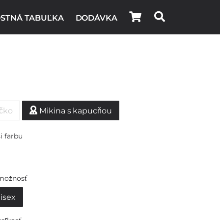
STNÁ TABUĽKA
DODÁVKA
ičko
Mikina s kapucňou
i farbu
možnosť
isex