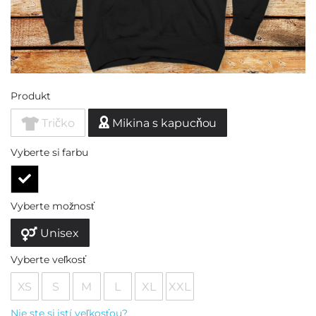
Produkt
Tričko
Mikina s kapucňou
Vyberte si farbu
Vyberte možnosť
Unisex
Vyberte veľkosť
XS
S
M
L
XL
XXL
Nie ste si istí veľkosťou?