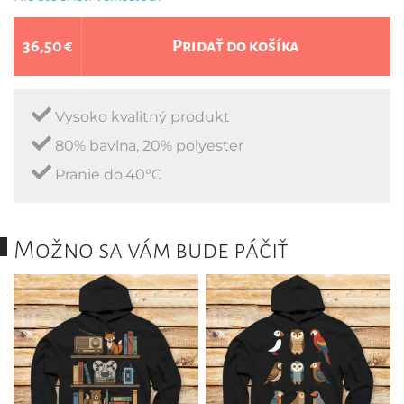
36,50 €
Pridať do košíka
Vysoko kvalitný produkt
80% bavlna, 20% polyester
Pranie do 40°C
Možno sa vám bude páčiť