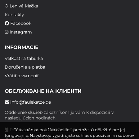
O Lenivá Mačka
Kontakty
Facebook
Instagram
INFORMÁCIE
Veľkostná tabuľka
Doručenie a platba
Vrátiť a vymeniť
ОБСЛУЖВАНЕ НА КЛИЕНТИ
info@faulekatze.de
Oddelenie služieb zákazníkom je vám k dispozícii v
nasledujúcich hodinách:
Pondelok - piatok: 10:00 - 19:00
Táto stránka používa cookies, pretože sú dôležité pre jej
fungovanie. Návštevou vyjadrujete súhlas s používaním súborov
Sobota a nedeľa: deň voľna