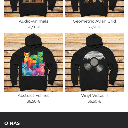
Audio-Animals
Geometric Avian Grid
36,50 €
36,50 €
Abstract Felines
Vinyl Vistas II
36,50 €
36,50 €
O NÁS