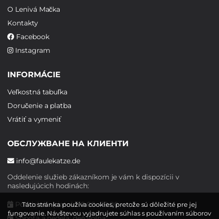
O Lenivá Mačka
Kontakty
Facebook
Instagram
INFORMÁCIE
Veľkostná tabuľka
Doručenie a platba
Vrátiť a vymeniť
ОБСЛУЖВАНЕ НА КЛИЕНТИ
info@faulekatze.de
Oddelenie služieb zákazníkom je vám k dispozícii v
nasledujúcich hodinách:
Pondelok - piatok: 10:00 - 19:00
Táto stránka používa cookies, pretože sú dôležité pre jej
fungovanie. Návštevou vyjadrujete súhlas s používaním súborov
Sobota a nedeľa: deň voľna