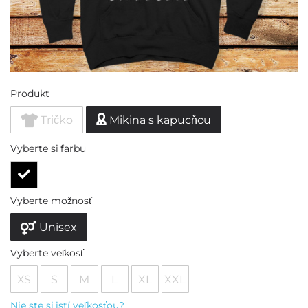
Produkt
Tričko
Mikina s kapucňou
Vyberte si farbu
Vyberte možnosť
Unisex
Vyberte veľkosť
XS
S
M
L
XL
XXL
Nie ste si istí veľkosťou?