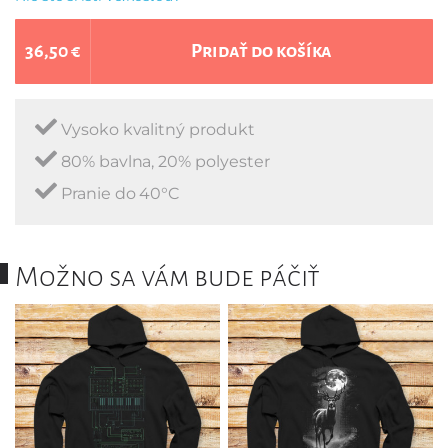
36,50 €
Pridať do košíka
Vysoko kvalitný produkt
80% bavlna, 20% polyester
Pranie do 40°C
Možno sa vám bude páčiť