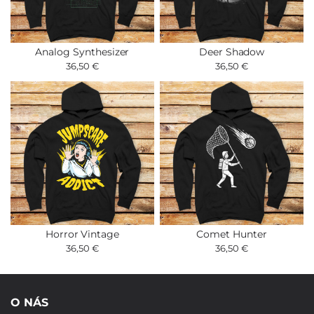
Analog Synthesizer
Deer Shadow
36,50 €
36,50 €
Horror Vintage
Comet Hunter
36,50 €
36,50 €
O NÁS