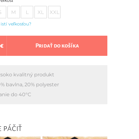
eľkosť
S
M
L
XL
XXL
 istí veľkosťou?
 €
Pridať do košíka
soko kvalitný produkt
% bavlna, 20% polyester
anie do 40°C
 páčiť