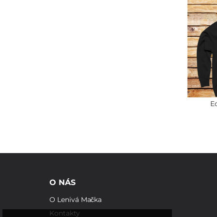
E
O NÁS
O Lenivá Mačka
Kontakty