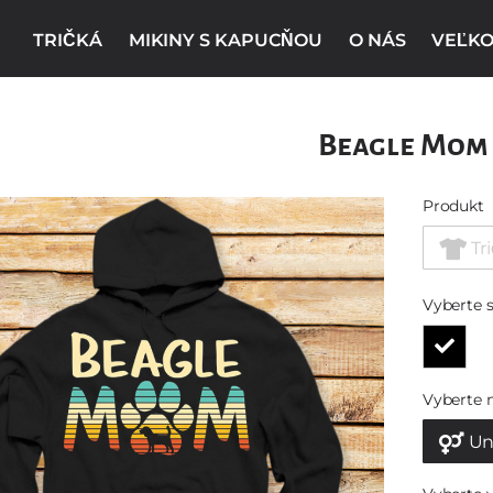
TRIČKÁ
MIKINY S KAPUCŇOU
O NÁS
VEĽKO
Beagle Mom
Produkt
Tr
Vyberte s
Vyberte 
Un