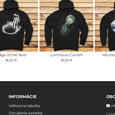
dge of the Void
Luminous Current
Mount
36,50 €
36,50 €
INFORMÁCIE
ОБ
Veľkostná tabuľka
in
Doručenie a platba
Odde