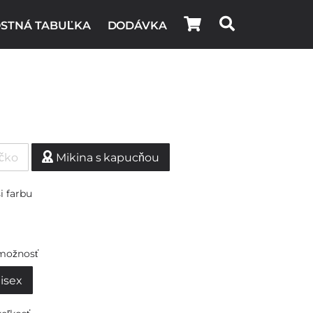
STNÁ TABUĽKA
DODÁVKA
ičko
Mikina s kapucňou
i farbu
možnosť
isex