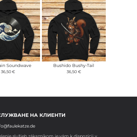
ain Soundwave
Bushido Bushy-Tail
36,50 €
36,50 €
СЛУЖВАНЕ НА КЛИЕНТИ
fo@faulekatze.de
lenie služieb zákazníkom je vám k dispozícii v