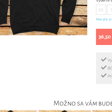
Vyberte v
XS
Nie ste si
36,50
Vy
80
Pr
Možno sa vám bude