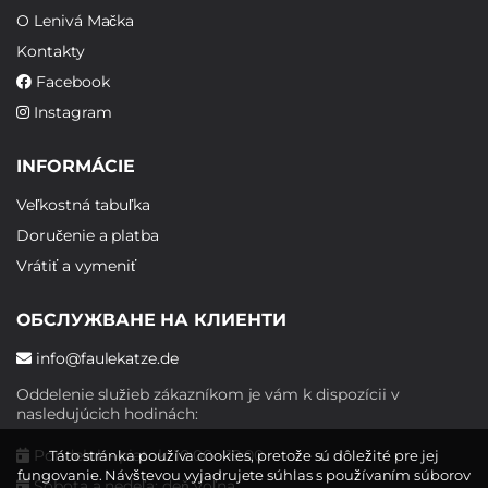
O Lenivá Mačka
Kontakty
Facebook
Instagram
INFORMÁCIE
Veľkostná tabuľka
Doručenie a platba
Vrátiť a vymeniť
ОБСЛУЖВАНЕ НА КЛИЕНТИ
info@faulekatze.de
Oddelenie služieb zákazníkom je vám k dispozícii v
nasledujúcich hodinách:
Pondelok - piatok: 10:00 - 19:00
Táto stránka používa cookies, pretože sú dôležité pre jej
fungovanie. Návštevou vyjadrujete súhlas s používaním súborov
Sobota a nedeľa: deň voľna