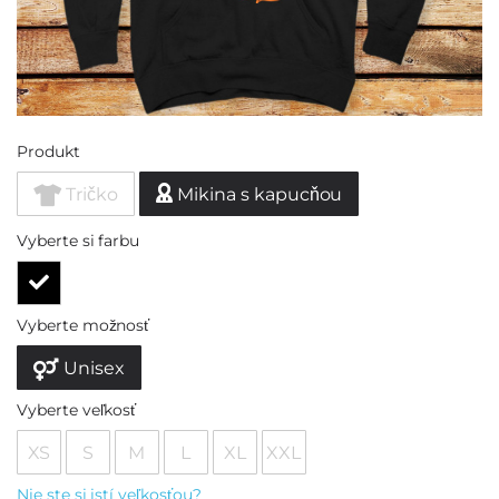
Produkt
Tričko
Mikina s kapucňou
Vyberte si farbu
Vyberte možnosť
Unisex
Vyberte veľkosť
XS
S
M
L
XL
XXL
Nie ste si istí veľkosťou?