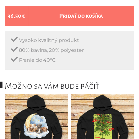
36,50 €
Pridať do košíka
Vysoko kvalitný produkt
80% bavlna, 20% polyester
Pranie do 40°C
Možno sa vám bude páčiť