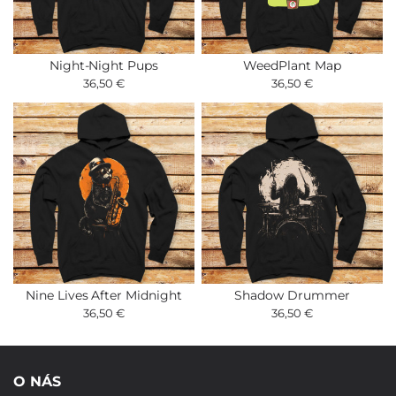
Night-Night Pups
WeedPlant Map
36,50 €
36,50 €
Nine Lives After Midnight
Shadow Drummer
36,50 €
36,50 €
O NÁS