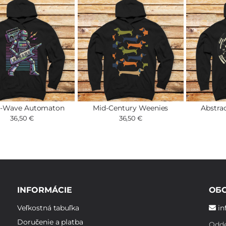
h-Wave Automaton
Mid-Century Weenies
Abstra
36,50 €
36,50 €
INFORMÁCIE
ОБ
Veľkostná tabuľka
in
Doručenie a platba
Odde