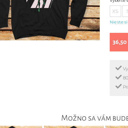
Vyberte v
XS
Nie ste si
36,50
Vy
80
Pr
Možno sa vám bude