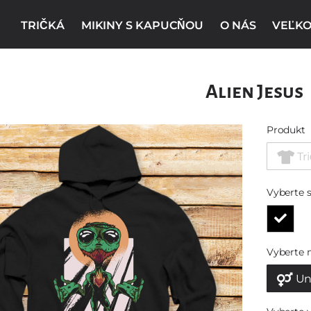
TRIČKÁ
MIKINY S KAPUCŇOU
O NÁS
VEĽKO
Alien Jesus
Produkt
Tr
Vyberte s
Vyberte 
Un