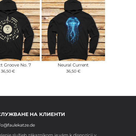
ct Groove No. 7
Neural Current
36,50 €
36,50 €
СЛУЖВАНЕ НА КЛИЕНТИ
fo@faulekatze.de
lenie služieb zákazníkom je vám k dispozícii v