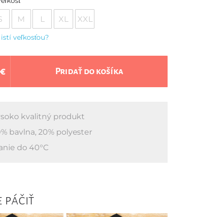
eľkosť
S
M
L
XL
XXL
 istí veľkosťou?
 €
Pridať do košíka
soko kvalitný produkt
% bavlna, 20% polyester
anie do 40°C
 páčiť