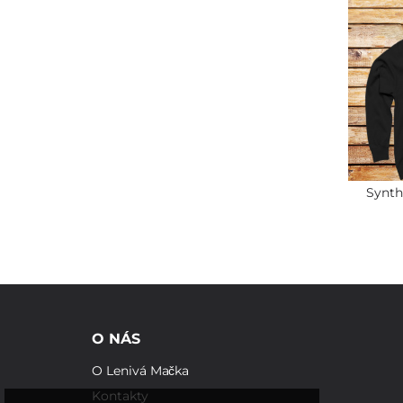
Synt
O NÁS
O Lenivá Mačka
Kontakty