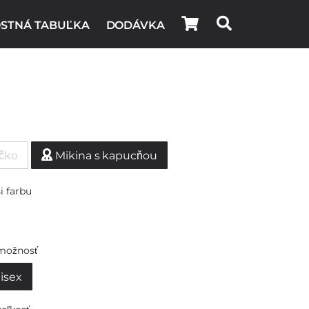
STNÁ TABUĽKA
DODÁVKA
ičko
Mikina s kapucňou
i farbu
možnosť
isex