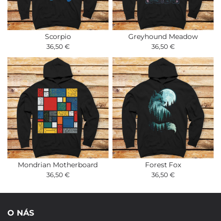
Scorpio
Greyhound Meadow
36,50 €
36,50 €
Mondrian Motherboard
Forest Fox
36,50 €
36,50 €
O NÁS