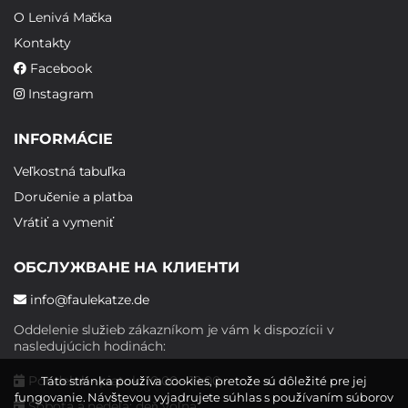
O Lenivá Mačka
Kontakty
Facebook
Instagram
INFORMÁCIE
Veľkostná tabuľka
Doručenie a platba
Vrátiť a vymeniť
ОБСЛУЖВАНЕ НА КЛИЕНТИ
info@faulekatze.de
Oddelenie služieb zákazníkom je vám k dispozícii v
nasledujúcich hodinách:
Pondelok - piatok: 10:00 - 19:00
Táto stránka používa cookies, pretože sú dôležité pre jej
fungovanie. Návštevou vyjadrujete súhlas s používaním súborov
Sobota a nedeľa: deň voľna