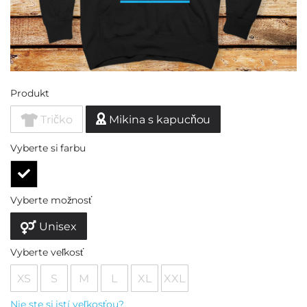
Produkt
Tričko
Mikina s kapucňou
Vyberte si farbu
Vyberte možnosť
Unisex
Vyberte veľkosť
XS
S
M
L
XL
XXL
Nie ste si istí veľkosťou?