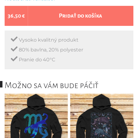
36,50 €
Pridať do košíka
Vysoko kvalitný produkt
80% bavlna, 20% polyester
Pranie do 40°C
Možno sa vám bude páčiť