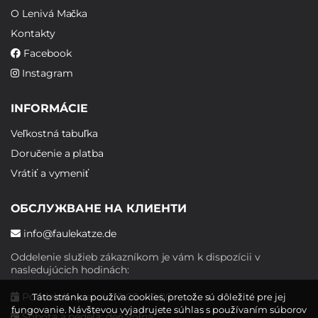
O Lenivá Mačka
Kontakty
Facebook
Instagram
INFORMÁCIE
Veľkostná tabuľka
Doručenie a platba
Vrátiť a vymeniť
ОБСЛУЖВАНЕ НА КЛИЕНТИ
info@faulekatze.de
Oddelenie služieb zákazníkom je vám k dispozícii v
nasledujúcich hodinách:
Pondelok - piatok: 10:00 - 19:00
Táto stránka používa cookies, pretože sú dôležité pre jej
fungovanie. Návštevou vyjadrujete súhlas s používaním súborov
Sobota a nedeľa: deň voľna