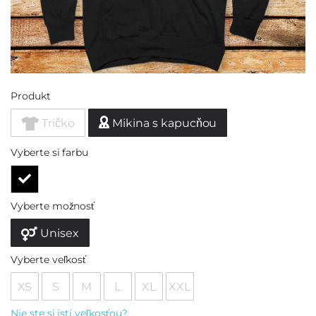
Produkt
Tričko
Mikina s kapucňou
Vyberte si farbu
Vyberte možnosť
Unisex
Vyberte veľkosť
XS
S
M
L
XL
XXL
Nie ste si istí veľkosťou?