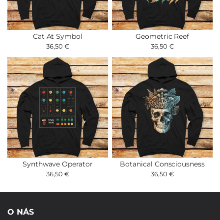
Cat At Symbol
Geometric Reef
36,50 €
36,50 €
Synthwave Operator
Botanical Consciousness
36,50 €
36,50 €
O NÁS