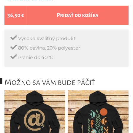
36,50 €
Pridať do košíka
Vysoko kvalitný produkt
80% bavlna, 20% polyester
Pranie do 40°C
Možno sa vám bude páčiť