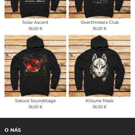
Solar Ascent
Overthinkers Club
36,50 €
36,50 €
Sakura Soundstage
Kitsune Mask
36,50 €
36,50 €
O NÁS