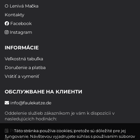
O Lenivá Mačka
Kontakty
Facebook
Instagram
INFORMÁCIE
Veľkostná tabuľka
Doručenie a platba
Vrátiť a vymeniť
ОБСЛУЖВАНЕ НА КЛИЕНТИ
info@faulekatze.de
Oddelenie služieb zákazníkom je vám k dispozícii v
nasledujúcich hodinách:
Pondelok - piatok: 10:00 - 19:00
Táto stránka používa cookies, pretože sú dôležité pre jej
fungovanie. Návštevou vyjadrujete súhlas s používaním súborov
Sobota a nedeľa: deň voľna