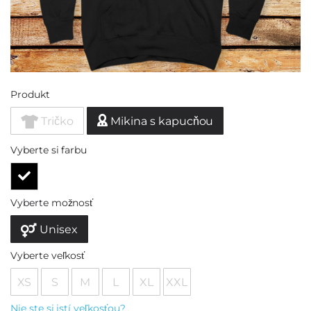
Produkt
Tričko
Mikina s kapucňou
Vyberte si farbu
Vyberte možnosť
Unisex
Vyberte veľkosť
XS
S
M
L
XL
XXL
Nie ste si istí veľkosťou?