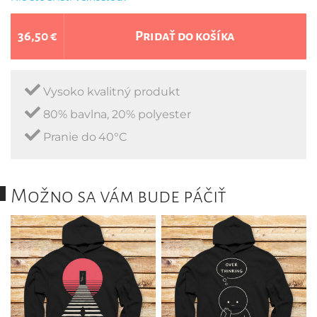
36,50 €
Pridať do košíka
Vysoko kvalitný produkt
80% bavlna, 20% polyester
Pranie do 40°C
Možno sa vám bude páčiť