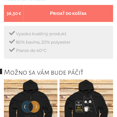
36,50 €
Pridať do košíka
Vysoko kvalitný produkt
80% bavlna, 20% polyester
Pranie do 40°C
Možno sa vám bude páčiť