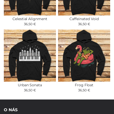
Celestial Alignment
Caffeinated Void
36,50 €
36,50 €
Urban Sonata
Frog Float
36,50 €
36,50 €
O NÁS