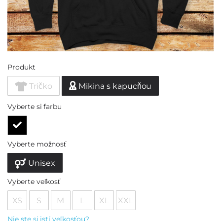
Produkt
Tričko
Mikina s kapucňou
Vyberte si farbu
Vyberte možnosť
Unisex
Vyberte veľkosť
XS
S
M
L
XL
XXL
Nie ste si istí veľkosťou?