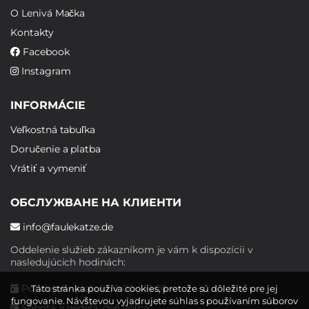
O Lenivá Mačka
Kontakty
Facebook
Instagram
INFORMÁCIE
Veľkostná tabuľka
Doručenie a platba
Vrátiť a vymeniť
ОБСЛУЖВАНЕ НА КЛИЕНТИ
info@faulekatze.de
Oddelenie služieb zákazníkom je vám k dispozícii v
nasledujúcich hodinách:
Pondelok - piatok: 10:00 - 19:00
Táto stránka používa cookies, pretože sú dôležité pre jej
fungovanie. Návštevou vyjadrujete súhlas s používaním súborov
Sobota a nedeľa: deň voľna