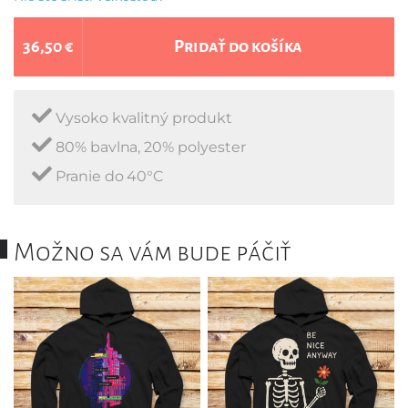
36,50 €
Pridať do košíka
Vysoko kvalitný produkt
80% bavlna, 20% polyester
Pranie do 40°C
Možno sa vám bude páčiť