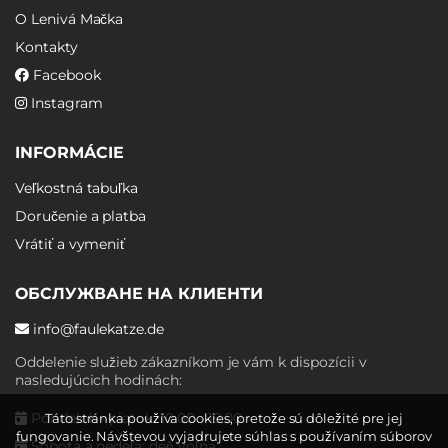
O Lenivá Mačka
Kontakty
Facebook
Instagram
INFORMÁCIE
Veľkostná tabuľka
Doručenie a platba
Vrátiť a vymeniť
ОБСЛУЖВАНЕ НА КЛИЕНТИ
info@faulekatze.de
Oddelenie služieb zákazníkom je vám k dispozícii v
nasledujúcich hodinách:
Pondelok - piatok: 10:00 - 19:00
Táto stránka používa cookies, pretože sú dôležité pre jej
fungovanie. Návštevou vyjadrujete súhlas s používaním súborov
Sobota a nedeľa: deň voľna