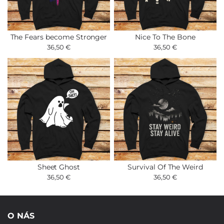
The Fears become Stronger
Nice To The Bone
36,50 €
36,50 €
Sheet Ghost
Survival Of The Weird
36,50 €
36,50 €
O NÁS