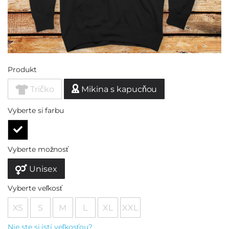
Produkt
Tričko
Mikina s kapucňou
Vyberte si farbu
Vyberte možnosť
Unisex
Vyberte veľkosť
XS
S
M
L
XL
XXL
Nie ste si istí veľkosťou?