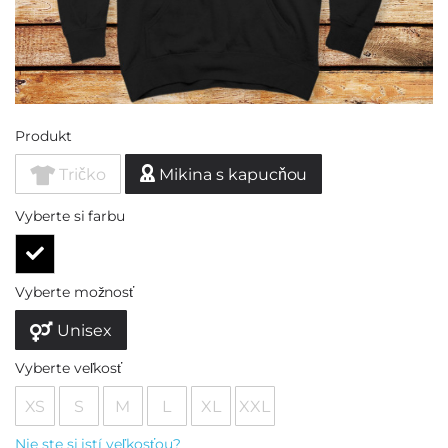
Produkt
Tričko
Mikina s kapucňou
Vyberte si farbu
Vyberte možnosť
Unisex
Vyberte veľkosť
XS
S
M
L
XL
XXL
Nie ste si istí veľkosťou?