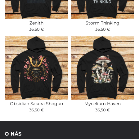
Zenith
Storm Thinking
36,50 €
36,50 €
Obsidian Sakura Shogun
Mycelium Haven
36,50 €
36,50 €
O NÁS