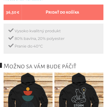
36,50 €
Pridať do košíka
Vysoko kvalitný produkt
80% bavlna, 20% polyester
Pranie do 40°C
Možno sa vám bude páčiť