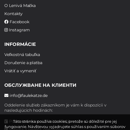
O Lenivá Mačka
Kontakty
Facebook
Instagram
INFORMÁCIE
Veľkostná tabuľka
Doručenie a platba
Vrátiť a vymeniť
ОБСЛУЖВАНЕ НА КЛИЕНТИ
info@faulekatze.de
Oddelenie služieb zákazníkom je vám k dispozícii v
nasledujúcich hodinách:
Pondelok - piatok: 10:00 - 19:00
Táto stránka používa cookies, pretože sú dôležité pre jej
fungovanie. Návštevou vyjadrujete súhlas s používaním súborov
Sobota a nedeľa: deň voľna