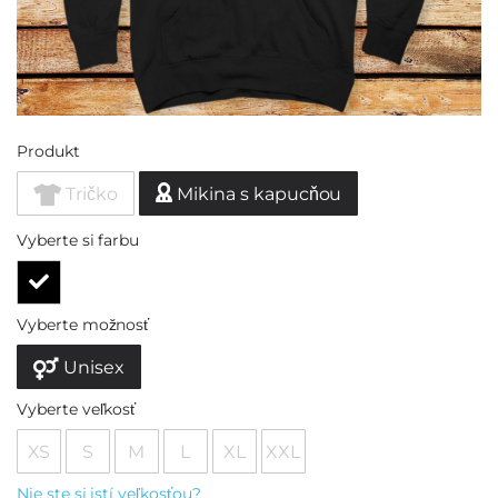
Produkt
Tričko
Mikina s kapucňou
Vyberte si farbu
Vyberte možnosť
Unisex
Vyberte veľkosť
XS
S
M
L
XL
XXL
Nie ste si istí veľkosťou?