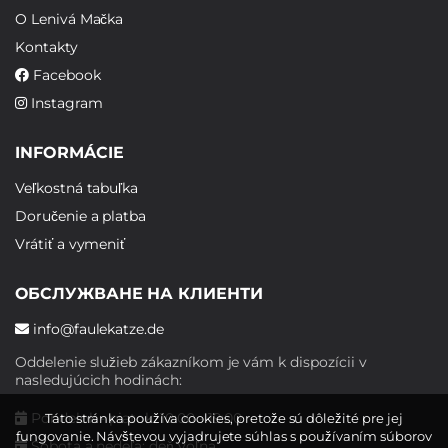
O Lenivá Mačka
Kontakty
Facebook
Instagram
INFORMÁCIE
Veľkostná tabuľka
Doručenie a platba
Vrátiť a vymeniť
ОБСЛУЖВАНЕ НА КЛИЕНТИ
info@faulekatze.de
Oddelenie služieb zákazníkom je vám k dispozícii v
nasledujúcich hodinách:
Pondelok - piatok: 10:00 - 19:00
Táto stránka používa cookies, pretože sú dôležité pre jej
fungovanie. Návštevou vyjadrujete súhlas s používaním súborov
Sobota a nedeľa: deň voľna