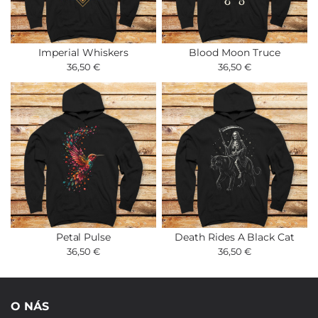
Imperial Whiskers
Blood Moon Truce
36,50 €
36,50 €
Petal Pulse
Death Rides A Black Cat
36,50 €
36,50 €
O NÁS