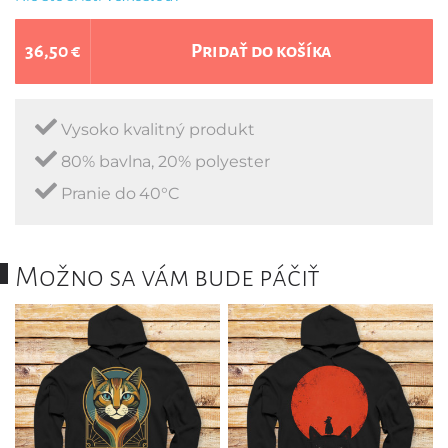
36,50 €
Pridať do košíka
Vysoko kvalitný produkt
80% bavlna, 20% polyester
Pranie do 40°C
Možno sa vám bude páčiť