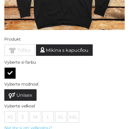
Produkt
Tričko
Mikina s kapucňou
Vyberte si farbu
Vyberte možnosť
Unisex
Vyberte veľkosť
XS
S
M
L
XL
XXL
Nie ste si istí veľkosťou?