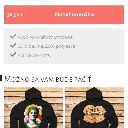
36,50 €
Pridať do košíka
Vysoko kvalitný produkt
80% bavlna, 20% polyester
Pranie do 40°C
Možno sa vám bude páčiť