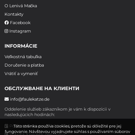
O Lenivá Mačka
Kontakty
Facebook
Instagram
INFORMÁCIE
Veľkostná tabuľka
Doručenie a platba
Vrátiť a vymeniť
ОБСЛУЖВАНЕ НА КЛИЕНТИ
info@faulekatze.de
Oddelenie služieb zákazníkom je vám k dispozícii v
nasledujúcich hodinách:
Pondelok - piatok: 10:00 - 19:00
Táto stránka používa cookies, pretože sú dôležité pre jej
fungovanie. Návštevou vyjadrujete súhlas s používaním súborov
Sobota a nedeľa: deň voľna