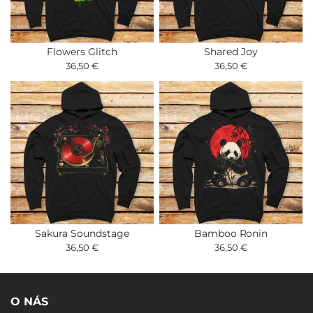
Flowers Glitch
Shared Joy
36,50 €
36,50 €
Sakura Soundstage
Bamboo Ronin
36,50 €
36,50 €
O NÁS