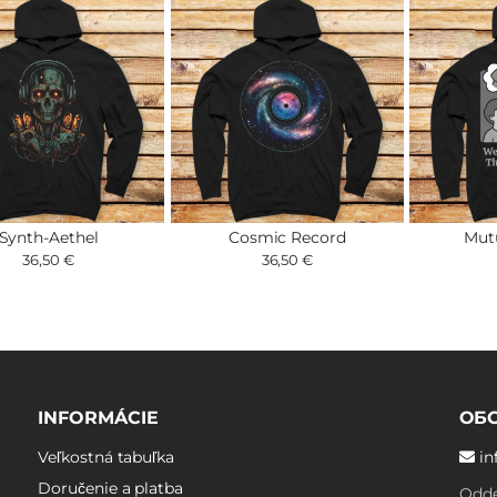
Synth-Aethel
Cosmic Record
Mut
36,50 €
36,50 €
INFORMÁCIE
ОБ
Veľkostná tabuľka
in
Doručenie a platba
Odde