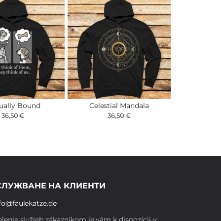
ually Bound
Celestial Mandala
36,50 €
36,50 €
СЛУЖВАНЕ НА КЛИЕНТИ
fo@faulekatze.de
lenie služieb zákazníkom je vám k dispozícii v