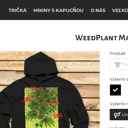
TRIČKÁ
MIKINY S KAPUCŇOU
O NÁS
VEĽKO
WeedPlant M
Produkt
Tr
Vyberte s
Vyberte 
Un