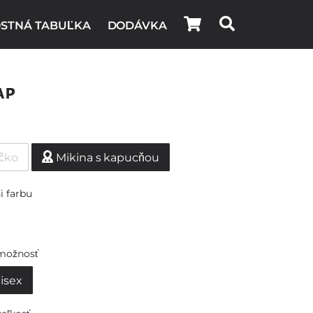
STNÁ TABUĽKA
DODÁVKA
ap
ičko
Mikina s kapucňou
i farbu
možnosť
isex