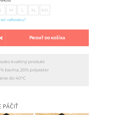
eľkosť
S
M
L
XL
XXL
 istí veľkosťou?
 €
Pridať do košíka
soko kvalitný produkt
% bavlna, 20% polyester
anie do 40°C
 páčiť