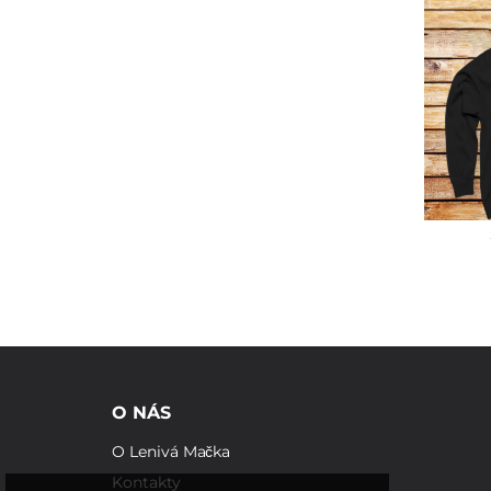
O NÁS
O Lenivá Mačka
Kontakty