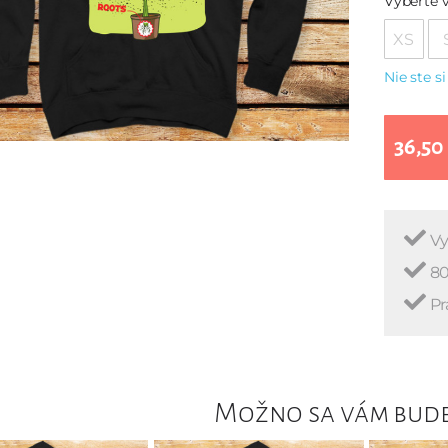
Vyberte v
XS
Nie ste si
36,50
Vy
80
Pr
Možno sa vám bude