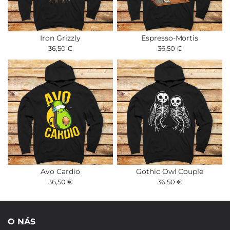
Iron Grizzly
Espresso-Mortis
36,50 €
36,50 €
Avo Cardio
Gothic Owl Couple
36,50 €
36,50 €
O NÁS