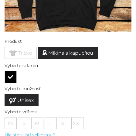
Produkt
Tričko
Mikina s kapucňou
Vyberte si farbu
Vyberte možnosť
Unisex
Vyberte veľkosť
XS
S
M
L
XL
XXL
Nie ste si istí veľkosťou?