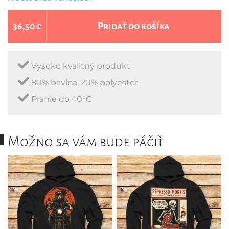
36,50 €
Pridať do košíka
Vysoko kvalitný produkt
80% bavlna, 20% polyester
Pranie do 40°C
Možno sa vám bude páčiť