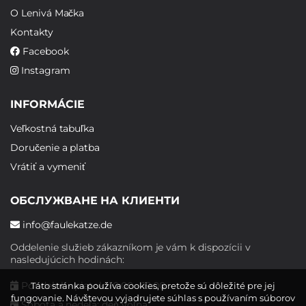
O Lenivá Mačka
Kontakty
Facebook
Instagram
INFORMÁCIE
Veľkostná tabuľka
Doručenie a platba
Vrátiť a vymeniť
ОБСЛУЖВАНЕ НА КЛИЕНТИ
info@faulekatze.de
Oddelenie služieb zákazníkom je vám k dispozícii v
nasledujúcich hodinách:
Pondelok - piatok: 10:00 - 19:00
Táto stránka používa cookies, pretože sú dôležité pre jej
fungovanie. Návštevou vyjadrujete súhlas s používaním súborov
Sobota a nedeľa: deň voľna