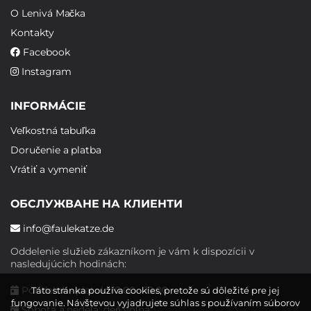
O Lenivá Mačka
Kontakty
Facebook
Instagram
INFORMÁCIE
Veľkostná tabuľka
Doručenie a platba
Vrátiť a vymeniť
ОБСЛУЖВАНЕ НА КЛИЕНТИ
info@faulekatze.de
Oddelenie služieb zákazníkom je vám k dispozícii v
nasledujúcich hodinách:
Pondelok - piatok: 10:00 - 19:00
Táto stránka používa cookies, pretože sú dôležité pre jej
fungovanie. Návštevou vyjadrujete súhlas s používaním súborov
Sobota a nedeľa: deň voľna