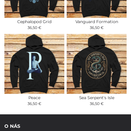
Cephalopod Grid
Vanguard Formation
36,50 €
36,50 €
Peace
Sea Serpent's Isle
36,50 €
36,50 €
O NÁS