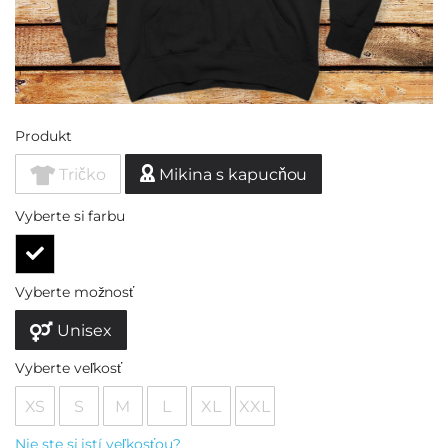
Produkt
Tričko
Mikina s kapucňou
Vyberte si farbu
Vyberte možnosť
Unisex
Vyberte veľkosť
XS
S
M
L
XL
XXL
Nie ste si istí veľkosťou?