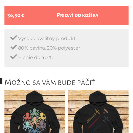
36,50 €
Pridať do košíka
Vysoko kvalitný produkt
80% bavlna, 20% polyester
Pranie do 40°C
Možno sa vám bude páčiť