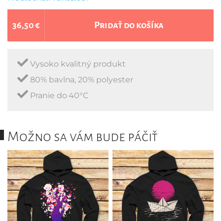
36,50 €
Pridať do košíka
Vysoko kvalitný produkt
80% bavlna, 20% polyester
Pranie do 40°C
Možno sa vám bude páčiť