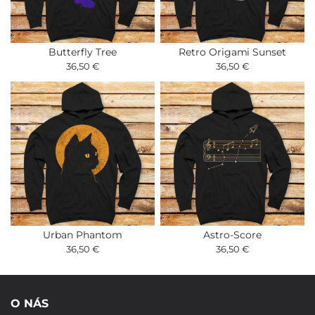
Butterfly Tree
Retro Origami Sunset
36,50 €
36,50 €
Urban Phantom
Astro-Score
36,50 €
36,50 €
O NÁS