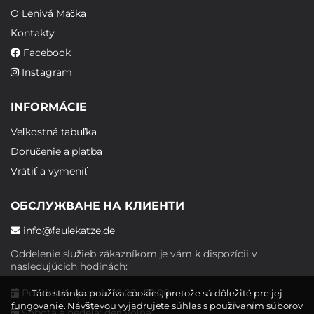
O Lenivá Mačka
Kontakty
Facebook
Instagram
INFORMÁCIE
Veľkostná tabuľka
Doručenie a platba
Vrátiť a vymeniť
ОБСЛУЖВАНЕ НА КЛИЕНТИ
info@faulekatze.de
Oddelenie služieb zákazníkom je vám k dispozícii v
nasledujúcich hodinách:
Pondelok - piatok: 10:00 - 19:00
Táto stránka používa cookies, pretože sú dôležité pre jej
fungovanie. Návštevou vyjadrujete súhlas s používaním súborov
Sobota a nedeľa: deň voľna