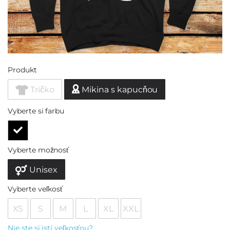
Produkt
Tričko
Mikina s kapucňou
Vyberte si farbu
Vyberte možnosť
Unisex
Vyberte veľkosť
XS
S
M
L
XL
XXL
Nie ste si istí veľkosťou?