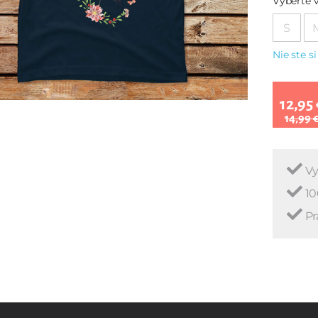
Vyberte v
S
Nie ste si
12,95 
14,99 
Vy
10
Pr