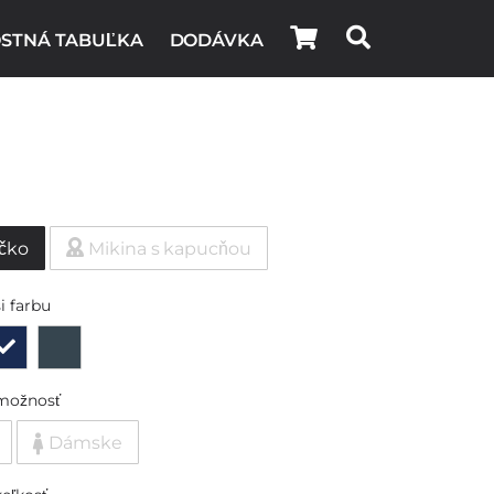
STNÁ TABUĽKA
DODÁVKA
ičko
Mikina s kapucňou
i farbu
možnosť
Dámske