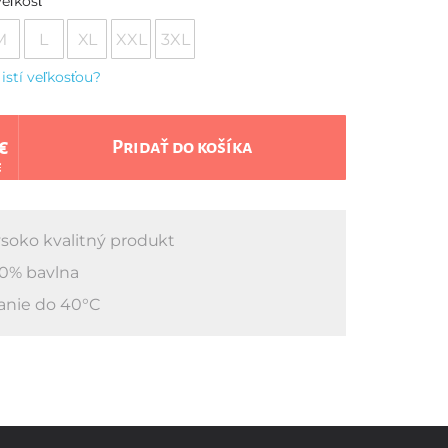
eľkosť
M
L
XL
XXL
3XL
 istí veľkosťou?
€
Pridať do košíka
€
soko kvalitný produkt
0% bavlna
anie do 40°C