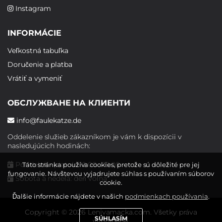
Instagram
INFORMÁCIE
Veľkostná tabuľka
Doručenie a platba
Vrátiť a vymeniť
ОБСЛУЖВАНЕ НА КЛИЕНТИ
info@faulekatze.de
Oddelenie služieb zákazníkom je vám k dispozícii v
nasledujúcich hodinách:
Pondelok - piatok: 10:00 - 19:00
Táto stránka používa cookies, pretože sú dôležité pre jej
fungovanie. Návštevou vyjadrujete súhlas s používaním súborov
Sobota a nedeľa: deň voľna
cookie.
Ďalšie informácie nájdete v našich
podmienkach používania
.
Copyright © 2026 Lenivamacka.com. Všetky práva
SÚHLASÍM
vyhradené.