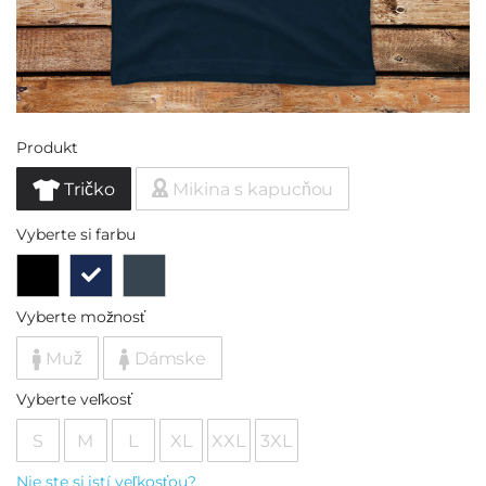
Produkt
Tričko
Mikina s kapucňou
Vyberte si farbu
Vyberte možnosť
Muž
Dámske
Vyberte veľkosť
S
M
L
XL
XXL
3XL
Nie ste si istí veľkosťou?