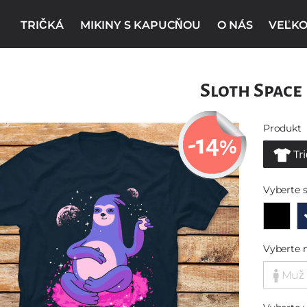
TRIČKÁ
MIKINY S KAPUCŇOU
O NÁS
VEĽKO
Sloth Space
Produkt
-14
%
Tr
Vyberte s
Vyberte 
Muž