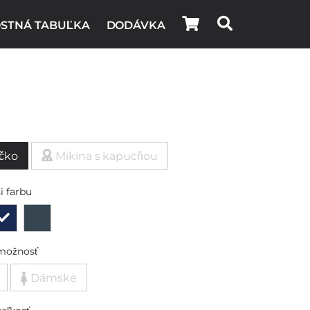
STNÁ TABUĽKA
DODÁVKA
ičko
Mikina s kapucňou
i farbu
možnosť
Dámske