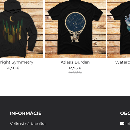
night Symmetry
Atlas's Burden
Waterc
36,50 €
12,95 €
14,99 €
INFORMÁCIE
ОБ
Veľkostná tabuľka
in