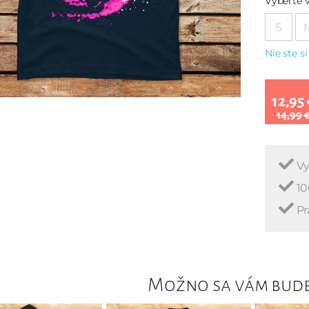
Vyberte v
S
Nie ste si
12,95 
14,99 
Vy
10
Pr
Možno sa vám bude