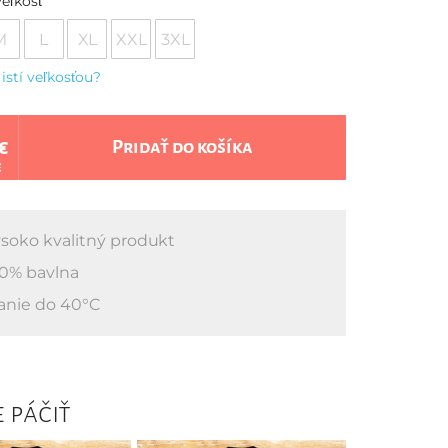
eľkosť
M
L
XL
XXL
3XL
 istí veľkosťou?
€
Pridať do košíka
€
soko kvalitný produkt
0% bavlna
anie do 40°C
 páčiť