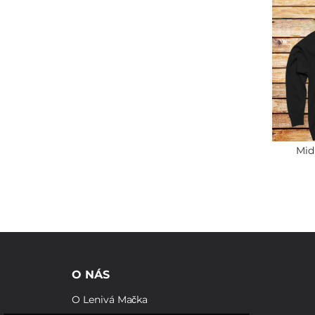
Mid
O NÁS
O Lenivá Mačka