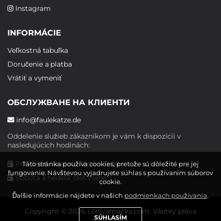
Instagram
INFORMÁCIE
Veľkostná tabuľka
Doručenie a platba
Vrátiť a vymeniť
ОБСЛУЖВАНЕ НА КЛИЕНТИ
info@faulekatze.de
Oddelenie služieb zákazníkom je vám k dispozícii v
nasledujúcich hodinách:
Pondelok - piatok: 10:00 - 19:00
Táto stránka používa cookies, pretože sú dôležité pre jej
fungovanie. Návštevou vyjadrujete súhlas s používaním súborov
Sobota a nedeľa: deň voľna
cookie.
Ďalšie informácie nájdete v našich
podmienkach používania
.
Copyright © 2026 Lenivamacka.com. Všetky práva
SÚHLASÍM
vyhradené.