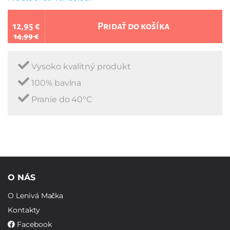
12,95 €
Pridať do košíka
14,99 €
Vysoko kvalitný produkt
100% bavlna
Pranie do 40°C
O NÁS
O Lenivá Mačka
Kontakty
Facebook