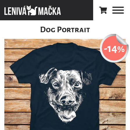
Dog Portrait
-14
%