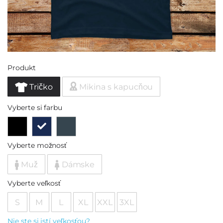
Produkt
Tričko
Mikina s kapucňou
Vyberte si farbu
Vyberte možnosť
Muž
Dámske
Vyberte veľkosť
S
M
L
XL
XXL
3XL
Nie ste si istí veľkosťou?