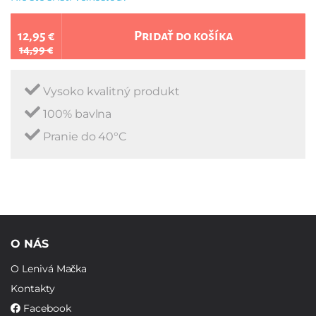
12,95 €
Pridať do košíka
14,99 €
Vysoko kvalitný produkt
100% bavlna
Pranie do 40°C
O NÁS
O Lenivá Mačka
Kontakty
Facebook