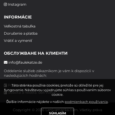
Instagram
INFORMÁCIE
Veľkostná tabuľka
Doručenie a platba
Vrátiť a vymeniť
ОБСЛУЖВАНЕ НА КЛИЕНТИ
info@faulekatze.de
Oddelenie služieb zákazníkom je vám k dispozícii v
nasledujúcich hodinách:
Pondelok - piatok: 10:00 - 19:00
Táto stránka používa cookies, pretože sú dôležité pre jej
fungovanie. Návštevou vyjadrujete súhlas s používaním súborov
Sobota a nedeľa: deň voľna
cookie.
Ďalšie informácie nájdete v našich
podmienkach používania
.
Copyright © 2026 Lenivamacka.com. Všetky práva
SÚHLASÍM
vyhradené.