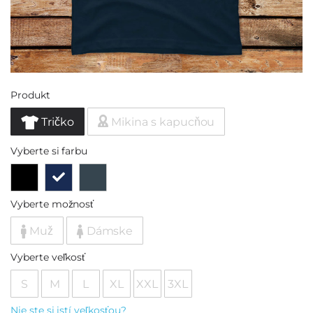
Produkt
Tričko
Mikina s kapucňou
Vyberte si farbu
Vyberte možnosť
Muž
Dámske
Vyberte veľkosť
S
M
L
XL
XXL
3XL
Nie ste si istí veľkosťou?