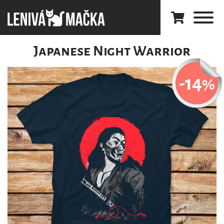
Japanese Night Warrior
-14
%