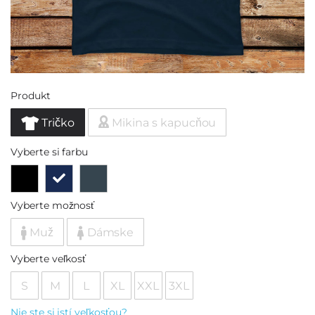
Produkt
Tričko
Mikina s kapucňou
Vyberte si farbu
Vyberte možnosť
Muž
Dámske
Vyberte veľkosť
S
M
L
XL
XXL
3XL
Nie ste si istí veľkosťou?