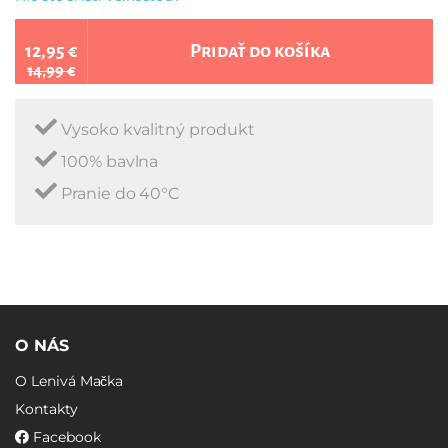
12,95 €
Pridať do košíka
14,99 €
Vysoko kvalitný produkt
100% bavlna
Pranie do 40°C
O NÁS
O Lenivá Mačka
Kontakty
Facebook