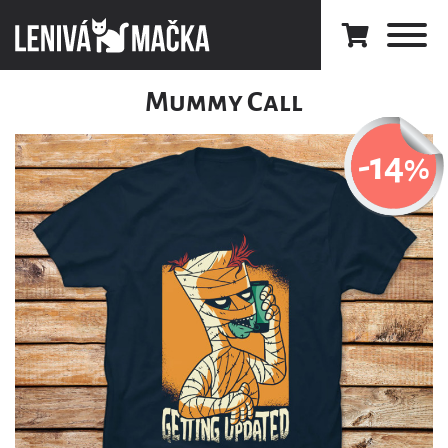
Mummy Call
-14
%