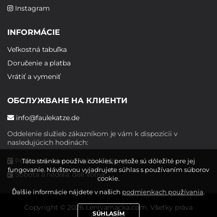
Instagram
INFORMÁCIE
Veľkostná tabuľka
Doručenie a platba
Vrátiť a vymeniť
ОБСЛУЖВАНЕ НА КЛИЕНТИ
info@faulekatze.de
Oddelenie služieb zákazníkom je vám k dispozícii v
nasledujúcich hodinách:
Pondelok - piatok: 10:00 - 19:00
Táto stránka používa cookies, pretože sú dôležité pre jej
fungovanie. Návštevou vyjadrujete súhlas s používaním súborov
Sobota a nedeľa: deň voľna
cookie.
Ďalšie informácie nájdete v našich
podmienkach používania
.
Copyright © 2026 Lenivamacka.com. Všetky práva
SÚHLASÍM
vyhradené.