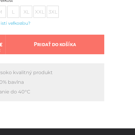
eľkosť
M
L
XL
XXL
3XL
 istí veľkosťou?
€
Pridať do košíka
€
soko kvalitný produkt
0% bavlna
anie do 40°C