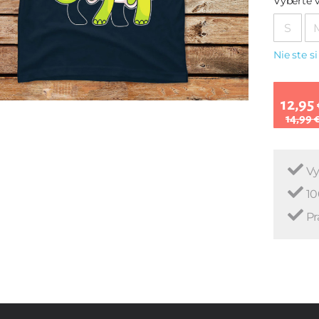
Vyberte v
S
Nie ste si
12,95 
14,99 
Vy
10
Pr