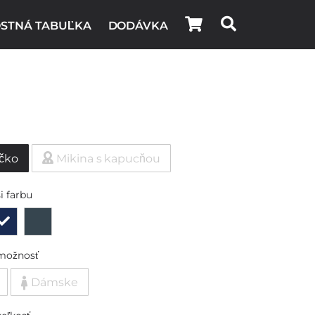
STNÁ TABUĽKA
DODÁVKA
ičko
Mikina s kapucňou
i farbu
možnosť
Dámske