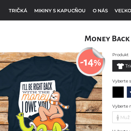
TRIČKÁ
MIKINY S KAPUCŇOU
O NÁS
VEĽKO
Money Back
Produkt
-14
%
Tr
Vyberte s
Vyberte 
Muž